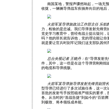
南国某地，警报声骤然响起，一场无预
收拢，一辆辆导弹战车疾驰奔向目的地后
火箭军某导弹旅政治工作部主任 乐焰
力，检验的是忠诚。我们导弹发射先锋营
党史学习教育中，曾经有战士提出疑问，
吗？他的班长就告诉他，党的理论能让你
就是要让官兵时刻牢记我们这支部队因何
总台央视记者 王晓丹：
在“导弹发射
件，其中，这一些是在这个导弹营刚刚组
的电缆和导弹残骸。
火箭军某导弹旅导弹发射先锋营副营长
型导弹已经进行了多次试验任务，这一次
首批的发射号手按照稳准严细实的要求，
务。从当时的“首战告捷”到如今的“百箭
到极致、将本领练成本能。