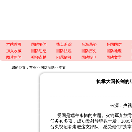
本站首页
国防要闻
热点追踪
台海局势
各国国防
加入收藏
国防思想
国防法规
国防历史
国防地理
图片新闻
视频点播
问题解答
国防报刊
国防文学
您的位置：
首页
>>
国防后勤
>>
本文
执掌大国长剑的
来源：央视新闻
爱国是端午永恒的主题。火箭军某旅导
任务40多项，成功发射导弹数十发，200
台央视记者走进这支部队，感受他们“执掌