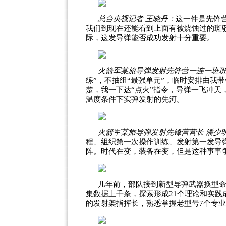
总台央视记者 王晓丹：
这一件是先锋
我们到现在还能看到上面有被烧蚀过的斑驳
际，这发导弹能否成功发射十分重要。
火箭军某旅导弹发射先锋营一连一班班
练”，不抽组“最强单元”，临时安排由我
楚，我一下达“点火”指令，导弹一飞冲
温度条件下实弹发射的先河。
火箭军某旅导弹发射先锋营营长 潘少
程、组织第一次操作训练、发射第一发导
阵。时代在变，装备在变，但是这种事事
几年前，部队接到新型导弹武器换型
集数据上千条，探索形成21个理论和实践
的发射架指挥长，熟悉掌握老型号7个专业