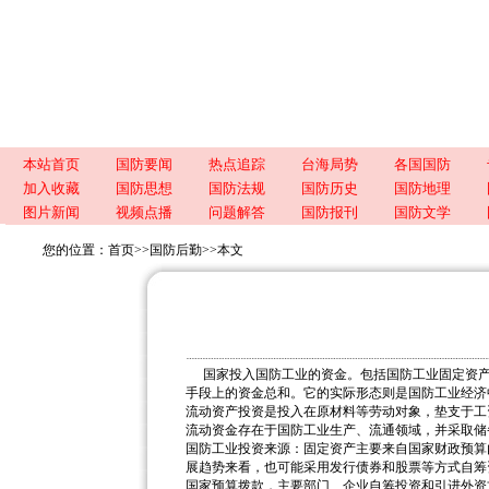
本站首页
国防要闻
热点追踪
台海局势
各国国防
加入收藏
国防思想
国防法规
国防历史
国防地理
图片新闻
视频点播
问题解答
国防报刊
国防文学
您的位置：
首页
>>
国防后勤
>>
本文
国家投入国防工业的资金。包括国防工业固定资
手段上的资金总和。它的实际形态则是国防工业经济
流动资产投资是投入在原材料等劳动对象，垫支于工
流动资金存在于国防工业生产、流通领域，并采取储
国防工业投资来源：固定资产主要来自国家财政预算
展趋势来看，也可能采用发行债券和股票等方式自筹
国家预算拨款，主要部门、企业自筹投资和引进外资