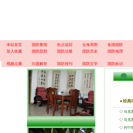
本站首页
国防要闻
热点追踪
台海局势
各国国防
加入收藏
国防思想
国防法规
国防历史
国防地理
视频点播
问题解答
国防报刊
国防文学
国防标识
★
经典
◇
马克
◇
马克
-
◇
列宁