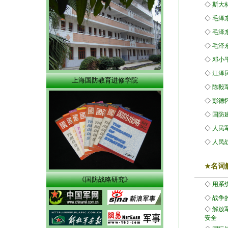
◇
斯大
◇
毛泽
◇
毛泽
◇
毛泽
◇
邓小
◇
江泽
上海国防教育进修学院
◇
陈毅
◇
彭德
◇
国防
◇
人民
◇
人民
★
名词
《国防战略研究》
◇
用系
◇
战争
◇
解放
安全