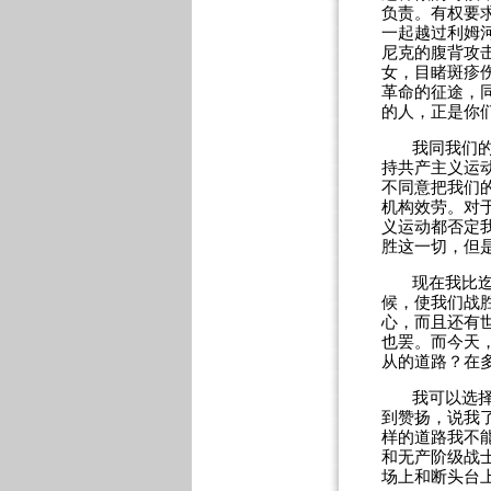
负责。有权要
一起越过利姆
尼克的腹背攻
女，目睹斑疹
革命的征途，
的人，正是你
我同我们
持共产主义运
不同意把我们
机构效劳。对
义运动都否定
胜这一切，但
现在我比
候，使我们战
心，而且还有
也罢。而今天
从的道路？在
我可以选
到赞扬，说我了
样的道路我不
和无产阶级战
场上和断头台