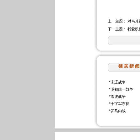
上一主题：
对马其
下一主题：
我爱凯
*
宋辽战争
*
明初统一战争
*
希波战争
*
十字军东征
*
罗马内战