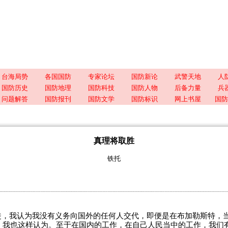
台海局势
各国国防
专家论坛
国防新论
武警天地
人
国防历史
国防地理
国防科技
国防人物
后备力量
兵
问题解答
国防报刊
国防文学
国防标识
网上书屋
国防
真理将取胜
铁托
徒，我认为我没有义务向国外的任何人交代，即便是在布加勒斯特，
，我也这样认为。至于在国内的工作，在自己人民当中的工作，我们