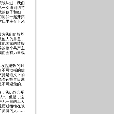
策战斗过，我们
第一次遭到切特
饿的孩子和妇
们同我一起开拓
村庄里幸存下来
因为我们仍然坚
仗他人的鼻息，
其他国家的情报
界的整个共产主
我们会有力量战
人发起进攻的时
有不可动摇的信
支持是道义上的
能否选择盲目屈
是不可避免的。
路，我仍然会受
人”。但是，这
房无一间的工人
经历过牺牲在战
了灵魂的人……