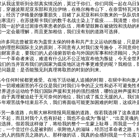
求从我这里听到全部真实情况的，莫过于你们。你们同我一起在乌日
河，穿越波斯尼亚东部和克拉伊纳，在格尔梅奇山下，在奈雷特瓦河
击，经历了伊格曼的惨重损失，目睹了从尼亚和科尔敦来的一队队饥
伤寒流行，在苏捷斯卡我们的数千名战士染上了瘟疫……我清楚：你
同我一起护送过斑疹伤寒患者的队伍，用希望鼓舞在被烧毁和洗劫的
们一定会最理解，而且更加相信，我们没有别的道路可选择。
的许多同志曾被宣布为盖世太保的特务和共产主义运动的叛徒，只是
动的理想和国际主义的原则，不同意有人对我们发号施令，不同意仰
的财富弄走，要我们的人必须俯首听命与外国的军事和经济顾问，为
于一个革命者来说，难道有什么比不公正地宣布他为叛徒，今天全世
我们的当并宣布我们的国家为瘟疫地区这件事更难受的呢？我相信，
是问题是：是否能预见到真理将取胜的时刻的到来。
迄今任何时候都更难受。在地下活动被人追捕的时期，在狱中和向敌
胜一切艰难困苦的不仅仅是我们对我们斗争的正义性和必不可避免性
世界进步运动给予我们国际声援和支持的强烈感情，哪怕这种声援和
，由于真理被迫处于无可奈何的地位，我们成了孤立无援的人。我们
多年艰苦战争结束后不久，我们将面临可能更加困难的时期，这或许
择另一条道路，向斯大林和情报局屈服的道路。假若我选择了这条道
不起，而且对我个人也有好处；我也不会成为“叛徒”，“出卖灵魂的
能选择。假若我这样做了，将给我的整个一生蒙上耻辱，而我是一个
士，一个尝过什么是被剥削，依附他人的滋味，经历过革命者之路，
上的人的指挥员之路的人。那样做的话，我真的会感到我是一个出卖