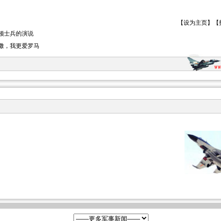
【
设为主页
】【
顿士兵的演说
撒，我更爱罗马