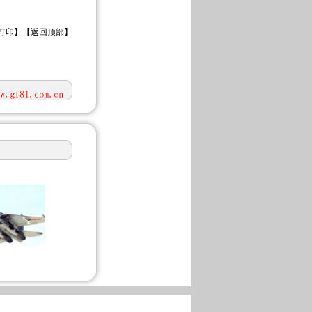
打印
】【
返回顶部
】