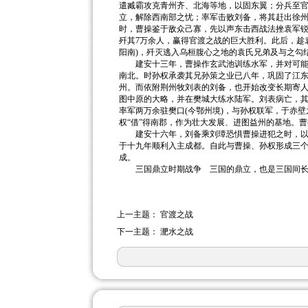
遣臧霸攻克青州齐、北海等地，以固东翼；分兵至官
立，解除西南部之忧；率军击败刘备，将其赶出徐州
时，曹操鉴于敌众己寡，先以声东击西战法挫袁军
歼其7万余人，赢得官渡之战的巨大胜利。此后，趁
阳南)，歼灭逃入乌桓腹心之地的袁氏兄弟及与之勾
建安十三年，曹操作玄武池训练水军，并对可能动乱
南北。时孙权承袭其兄孙策之业已八年，巩固了江东
州。而依附荆州牧刘表的刘备，也开始改变长期寄
图中原的大略，并在樊城大练水陆军。刘表病亡，其
率军两万余驻樊口(今鄂州境)，与孙权联军，于赤
权“借”得南郡，作为壮大发展、进图益州的基地。
建安十六年，刘备乘刘璋恐惧曹操进犯之时，以助
于十九年顺利入主成都。自此与曹操、孙权形成三
成。
三国鼎立时期战争 三国的鼎立，也是三国间长
上一主题：
官渡之战
下一主题：
淝水之战