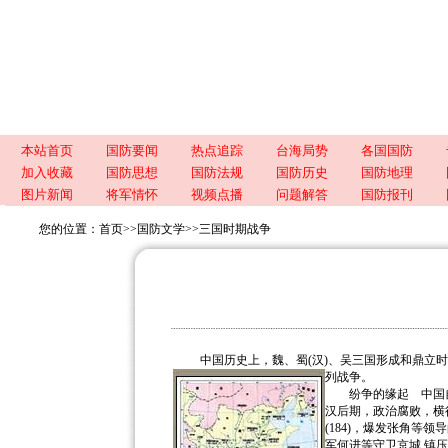
本站首页
国防要闻
热点追踪
台海局势
各国国防
加入收藏
国防思想
国防法规
国防历史
国防地理
图片新闻
将军情怀
视频点播
问题解答
国防报刊
您的位置：
首页
>>
国防文学
>>
三国时期战争
中国历史上，魏、蜀(汉)、吴三国形成和鼎立时期(
列战争。
纷争的缘起 中国自
汉后期，政治腐败，横
(184)，爆发张角等
军何进等守卫京城,镇