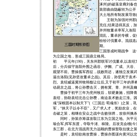
涿州)的破落皇裔刘备
装部曲由隐蔽转为公开
大土地所有制发展导致
王朝为加强对州郡的控
充任,结果适得其反，
并州牧董卓率军入洛阳
混乱，董卓的专横，促
纷纷讨伐董卓。混战迭
期。
三国形成时期战争 这
为立国之地，形成三国鼎立格局。
初 平元年(190)，关东州郡联军讨伐董卓,以袁绍
后，分兵镇守洛阳外围之函谷、伊阙、广成、大谷
观望不前。曹操孤军西征，战败而还，遂独立发展
逼出洛阳(见孙坚攻董卓之战)。其后，孙坚死于袁
烈。袁绍威逼冀州牧韩馥让位后,又于初平三年的界桥
动易京之战，将公孙瓒击灭，拥有冀、青、并州及
曹操于初平三年为兖州牧后，软硬兼施，招降青州
袁绍，协助袁绍北击公孙瓒，南迫袁术败走江淮。
彧“深根固本以制天下”(《三国志·荀彧传》)之策
军，“挟天子以令不臣”，又广求人才，奖励农业，
击破之策，相继在安众之战中击败张绣，攻徐州擒
同时，孙策亦筹谋攻取江东为立国之地。兴平元年(
瑜合军,挥军东渡，夺取牛渚、秣陵。后攻克会稽(今浙
东三郡，在北方混战而无力远顾的曹操暂取拉拢之
是时，袁绍欲南攻曹操，曹操亦图谋向黄河以北发