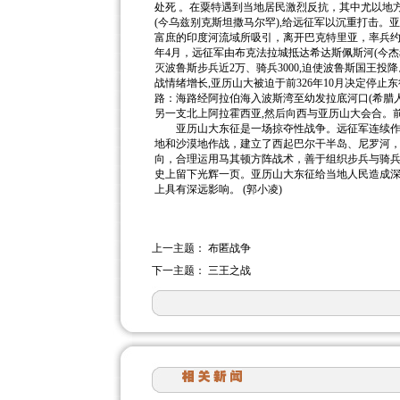
处死 。在粟特遇到当地居民激烈反抗，其中尤以地
(今乌兹别克斯坦撒马尔罕),给远征军以沉重打击。
富庶的印度河流域所吸引，离开巴克特里亚，率兵约3
年4月，远征军由布克法拉城抵达希达斯佩斯河(今
灭波鲁斯步兵近2万、骑兵3000,迫使波鲁斯国王
战情绪增长,亚历山大被迫于前326年10月决定停
路：海路经阿拉伯海入波斯湾至幼发拉底河口(希腊
另一支北上阿拉霍西亚,然后向西与亚历山大会合。前
亚历山大东征是一场掠夺性战争。远征军连续作战
地和沙漠地作战，建立了西起巴尔干半岛、尼罗河
向，合理运用马其顿方阵战术，善于组织步兵与骑
史上留下光辉一页。亚历山大东征给当地人民造成
上具有深远影响。 (郭小凌)
上一主题：
布匿战争
下一主题：
三王之战