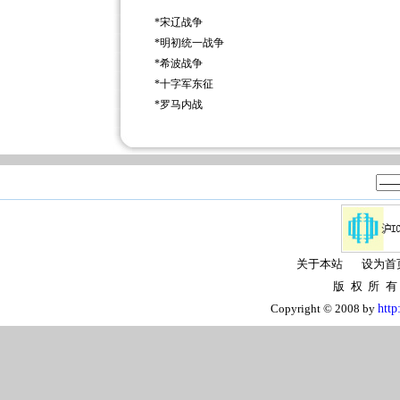
*
宋辽战争
*
明初统一战争
*
希波战争
*
十字军东征
*
罗马内战