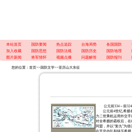
本站首页
国防要闻
热点追踪
台海局势
各国国防
加入收藏
国防思想
国防法规
国防历史
国防地理
图片新闻
将军情怀
视频点播
问题解答
国防报刊
您的位置：
首页
>>
国防文学
>>
亚历山大东征
公元前334～前32
公元前4世纪,希腊各
力二世乘机运用外交手
对全希腊的霸权后，在
同盟，并以“复仇”为借
在平息内乱和镇压希腊