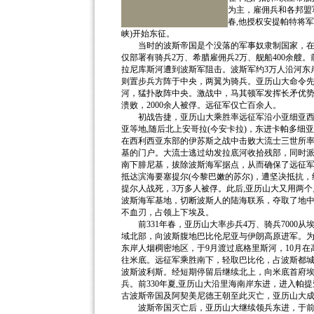
为主，雇佣兵和各邦盟军为
春,他授权安提帕特将
峡)开始东征。
当时的波斯帝国是个没落的军事奴隶制国家，在大
仅部署有骑兵2万、希腊雇佣兵2万、舰船400余艘。
拉尼库斯河遭到波斯军阻击。波斯军约3万人沿河东
则置步兵方阵于中央，两翼为骑兵。亚历山大命令先
河，猛扑敌阵中央。激战中，马其顿军发挥长矛优势
溃败，2000余人被俘。远征军仅亡百余人。
初战告捷，亚历山大乘胜率远征军沿小亚细亚西海
亚等地,随后北上安哥拉(今安卡拉)，东进卡帕多细亚
在西利西亚东部的伊苏斯之战中击败大流士三世所率1
基的门户。大流士逃过幼发拉底河收拾残部，同时
南下腓尼基，拔除波斯海军据点，从而确保了远征军与
抵达滨海要塞提尔(今黎巴嫩的苏尔)，遭坚决抵抗，经
提尔人战死，3万多人被俘。此后,亚历山大又用两
波斯海军基地，切断波斯人的陆海联系，夺取了地中
不血刃，占领上下埃及。
前331年春，亚历山大率步兵4万、骑兵7000从
域北部，向波斯腹地巴比伦尼亚与伊朗高原进军。
东岸人烟稠密地区，于9月渡过底格里斯河，10月
往米底。远征军乘胜南下，轻取巴比伦，占波斯都
波斯波利斯。经短期停留后继续北上，向米底首府
兵。前330年夏,亚历山大沿里海南岸东进，进入帕提
古波斯帝国及阿契美尼德王朝至此灭亡，亚历山大
波斯帝国灭亡后，亚历山大继续领兵东进，于前32