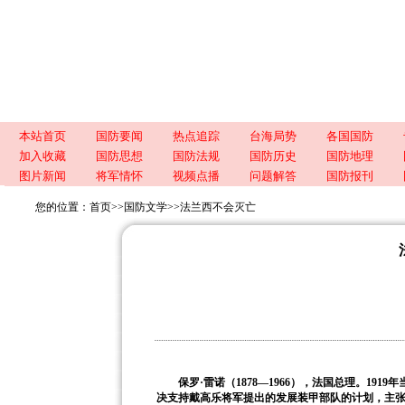
本站首页
国防要闻
热点追踪
台海局势
各国国防
加入收藏
国防思想
国防法规
国防历史
国防地理
图片新闻
将军情怀
视频点播
问题解答
国防报刊
您的位置：
首页
>>
国防文学
>>
法兰西不会灭亡
保罗·雷诺（
1878
—
1966
），法国总理。
1919
年
决支持戴高乐将军提出的发展装甲部队的计划，主