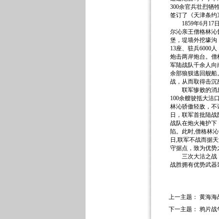
300余官兵壮烈牺
签订了《天津条约
1859年6月17
尔沁亲王僧格林沁
堡，堤墙外挖壕沟，
13座、驻兵600
炮击两岸炮台。僧
军陆战队千余人向
余部狼狈逃回舰船
战，从而取得击沉敌
联军惨败的消息传
100余艘驶抵大
林沁骄傲轻敌，不
日，联军首批陆战队
战队在炮火掩护下
陷。此时,僧格林沁
日,联军不战而据
守据点，致为优势
三次大沽之战，清
战胜拥有优势武器
上一主题：
黄海海
下一主题：
鸦片战