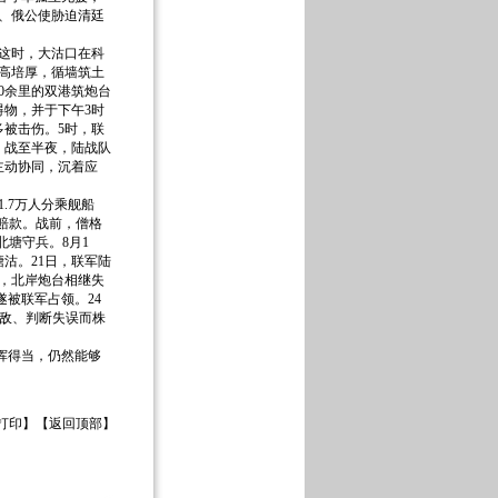
美、俄公使胁迫清廷
。这时，大沽口在科
加高培厚，循墙筑土
30余里的双港筑炮台
碍物，并于下午3时
被击伤。5时，联
。战至半夜，陆战队
主动协同，沉着应
.7万人分乘舰船
争赔款。战前，僧格
北塘守兵。8月1
塘沽。21日，联军陆
牲，北岸炮台相继失
遂被联军占领。24
轻敌、判断失误而株
挥得当，仍然能够
打印
】【
返回顶部
】