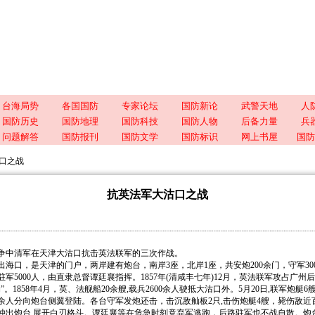
台海局势
各国国防
专家论坛
国防新论
武警天地
人
国防历史
国防地理
国防科技
国防人物
后备力量
兵
问题解答
国防报刊
国防文学
国防标识
网上书屋
国防
口之战
抗英法军大沽口之战
中清军在天津大沽口抗击英法联军的三次作战。
口，是天津的门户，两岸建有炮台，南岸3座，北岸1座，共安炮200余门，守军30
军5000人，由直隶总督谭廷襄指挥。1857年(清咸丰七年)12月，英法联军攻占广州后
”。1858年4月，英、法舰船20余艘,载兵2600余人驶抵大沽口外。5月20日,联军炮艇
余人分向炮台侧翼登陆。各台守军发炮还击，击沉敌舢板2只,击伤炮艇4艘，毙伤敌近
冲出炮台,展开白刃格斗。谭廷襄等在危急时刻竟弃军逃跑，后路驻军也不战自散。炮