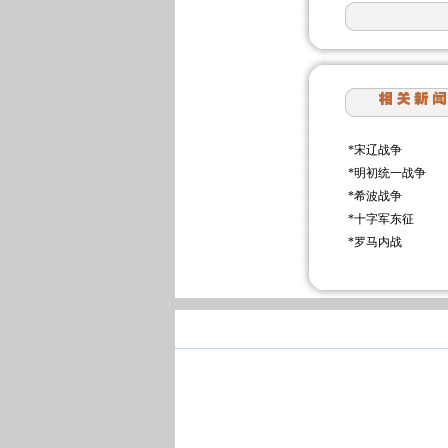
*
宋辽战争
*
明初统一战争
*
希波战争
*
十字军东征
*
罗马内战