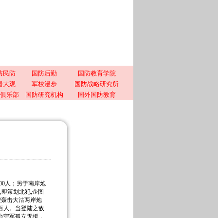
防民防
国防后勤
国防教育学院
器大观
军校漫步
国防战略研究所
俱乐部
国防研究机构
国外国防教育
00人；另于南岸炮
,即策划北犯,企图
6艘轰击大沽两岸炮
百人。当登陆之敌
台守军孤立无援，