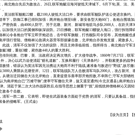
牲，南北炮台先后为敌攻占。26日,联军炮艇沿海河驶抵天津城下。6月下旬,英、法、
》。
日，英法联军舰船22艘，载2100人驶抵大沽口外，要求由联军舰队护送公使进京换约
督率下，防御工事已得到加强：两岸炮台增至6座，新安各型大炮60门，各炮台围墙
严密伪装，由4000人防守。另于北塘、新河、新城等地驻马步队2600人，在距天津
0人，以加强大沽口的翼侧和纵深设防。25日拂晓，联军炮艇13艘驶入海口，强行拆毁障
格林沁令各炮台守军立即开炮还击，击中联军旗舰，打伤舰队司令贺布，其他炮艇也多
南岸强行登陆。僧格林沁急调火器营等部据壕击敌，北岸炮台亦发炮支援，毙敌多人
。此战，清军不仅加强了大沽的设防，而且主帅亲临前线，指挥得当，南北炮台守军
艇3艘，重创3艘，毙伤敌448人的重大胜利。
到伦敦、巴黎，英、法政府决定再次增兵，扩大侵华战争。1860年7月27日，联军1
沽口外，决心以武力迫使清廷“赔礼道歉”，互换和履行《天津条约》，并勒索更多的战
谙敌情，错误认为英法军因无法携运大炮而不利于陆战,遂准备与敌进行“野战”,故尽撤
5000人乘隙从北塘登岸。12日，联军陆战队万人击败清军马队2000人，攻占新河、
，从塘沽迂回侧击大沽北岸炮台，直隶提督乐善率部开炮拒敌,不幸阵亡,守军大部牺
认为南岸炮台已“万难守御”,便率守军撤往天津，旋又退至通州(今北京通县),南岸炮台
天津。清廷于第二次大沽作战获胜后,在指导思想上侧重于“抚”,前线统帅僧格林沁又因
之敌各个击败。
军一胜二败，它表明，即使在武器装备方面处于劣势 的清军，只要认真备战，指
装备的侵略军。(王式金)
【
设为主页
】【
战
争