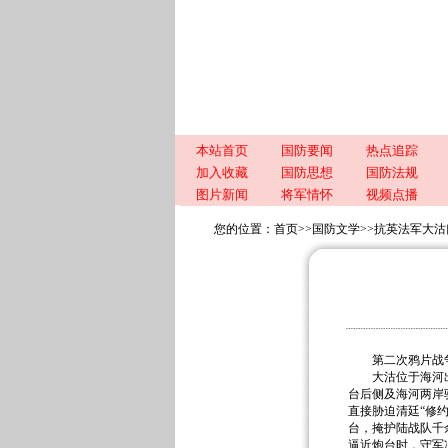
本站首页
国防要闻
热点追踪
加入收藏
国防思想
国防法规
图片新闻
将军情怀
视频点播
您的位置：
首页
>>
国防文学
>>
抗英法军大沽
第二次鸦片战争
大沽位于海河出海
台后侧及海河两岸驻
直接胁迫清廷“修约
台，掩护陆战队千
逼近炮台时，守军