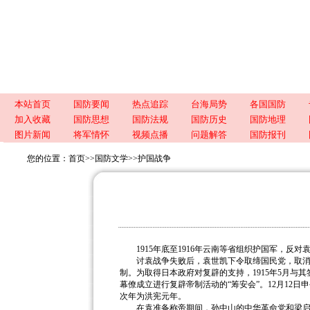
本站首页
国防要闻
热点追踪
台海局势
各国国防
加入收藏
国防思想
国防法规
国防历史
国防地理
图片新闻
将军情怀
视频点播
问题解答
国防报刊
您的位置：
首页
>>
国防文学
>>
护国战争
1915年底至1916年云南等省组织护国军，反
讨袁战争失败后，袁世凯下令取缔国民党，取消
制。为取得日本政府对复辟的支持，1915年5月与其
幕僚成立进行复辟帝制活动的“筹安会”。12月12日
次年为洪宪元年。
在袁准备称帝期间，孙中山的中华革命党和梁启