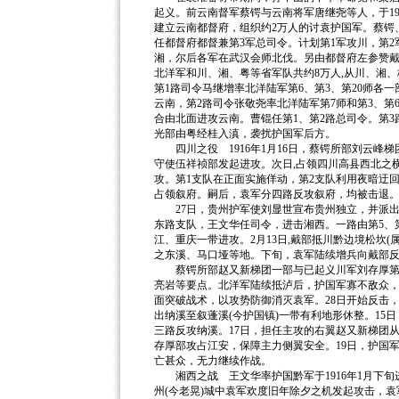
起义。前云南督军蔡锷与云南将军唐继尧等人，于191
建立云南都督府，组织约2万人的讨袁护国军。蔡锷
任都督府都督兼第3军总司令。计划第1军攻川，第2
湘，尔后各军在武汉会师北伐。另由都督府左参赞
北洋军和川、湘、粤等省军队共约8万人,从川、湘
第1路司令马继增率北洋陆军第6、第3、第20师各
云南，第2路司令张敬尧率北洋陆军第7师和第3、第
合由北面进攻云南。曹锟任第1、第2路总司令。第3
光部由粤经桂入滇，袭扰护国军后方。
四川之役 1916年1月16日，蔡锷所部刘云峰梯
守使伍祥祯部发起进攻。次日,占领四川高县西北之横江
攻。第1支队在正面实施佯动，第2支队利用夜暗迂
占领叙府。嗣后，袁军分四路反攻叙府，均被击退
27日，贵州护军使刘显世宣布贵州独立，并派出
东路支队，王文华任司令，进击湘西。一路由第5、
江、重庆一带进攻。2月13日,戴部抵川黔边境松坎(
之东溪、马口垭等地。下旬，袁军陆续增兵向戴部
蔡锷所部赵又新梯团一部与已起义川军刘存厚第2
亮岩等要点。北洋军陆续抵泸后，护国军寡不敌众，
面突破战术，以攻势防御消灭袁军。28日开始反击
出纳溪至叙蓬溪(今护国镇)一带有利地形休整。1
三路反攻纳溪。17日，担任主攻的右翼赵又新梯团
存厚部攻占江安，保障主力侧翼安全。19日，护国
亡甚众，无力继续作战。
湘西之战 王文华率护国黔军于1916年1月下旬
州(今老晃)城中袁军欢度旧年除夕之机发起攻击，袁