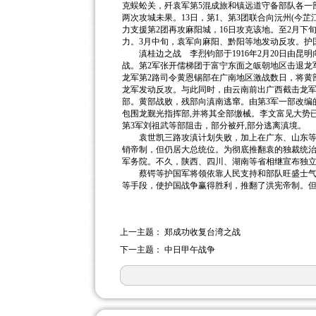
克蜈蚣关，歼袁军第5混成旅和镇远道守备部队各一
两次攻城未果。13日，第1、第3团联合向沅州(今芷
力支援第2团再攻麻阳城，16日攻克该地。至2月下
力。3月中旬，袁军向麻阳、黔阳等地发动反攻。护
滇桂边之战 李烈钧部于1916年2月20日由昆
战。第2军张开儒梯团于富宁东面之皈朝地区击退龙
龙军第2路司令黄恩锡部在广南地区激战数日，将黄
龙军发动反攻。与此同时，由云南前出广西截击龙军的
部。黄部战败，残部向滇南逃窜。由第3军一部改编
包围龙觐光指挥部,并将其全部缴械。李文富见大势已
第3军刘祖武等部阻击，部分被歼,部分逃离滇境。
袁世凯三路攻滇计划失败，加上在广东、山东等地袁
销帝制，但仍居大总统位。为彻底推翻袁的独裁统治
军务院。不久，陕西、四川、湖南等省相继宣布独立
蔡锷等护国军将领依靠人民支持和部队旺盛士气，
等手段，使护国战争赢得胜利，推翻了洪宪帝制。但
上一主题：
郑成功收复台湾之战
下一主题：
中日甲午战争