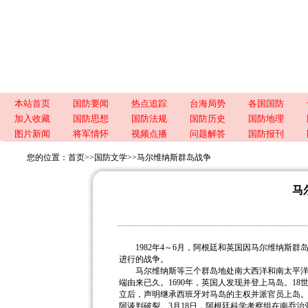
本站首页
国防要闻
热点追踪
台海局势
各国国防
加入收藏
国防思想
国防法规
国防历史
国防地理
图片新闻
将军情怀
视频点播
问题解答
国防报刊
您的位置：
首页
>>
国防文学
>>
马尔维纳斯群岛战争
马
1982年4～6月，阿根廷和英国因马尔维纳斯群
进行的战争。
马尔维纳斯等三个群岛地处南大西洋和南太平洋航
端由来已久。1690年，英国人发现并登上马岛。18
立后，声明继承西班牙对马岛的主权并派官员上岛。18
阿谈判破裂。3月18日，阿根廷科学考察组在南乔