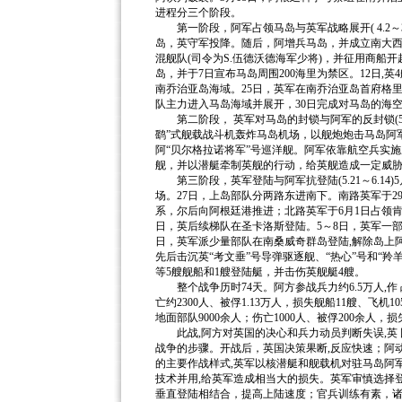
进程分三个阶段。
第一阶段，阿军占领马岛与英军战略展开( 4.2～30
岛，英守军投降。随后，阿增兵马岛，并成立南大西洋战
混舰队(司令为S.伍德沃德海军少将)，并征用商船
岛，并于7日宣布马岛周围200海里为禁区。12日,
南乔治亚岛海域。25日，英军在南乔治亚岛首府格里
队主力进入马岛海域并展开，30日完成对马岛的海
第二阶段， 英军对马岛的封锁与阿军的反封锁(5.1
鹞”式舰载战斗机轰炸马岛机场，以舰炮炮击马岛阿
阿“贝尔格拉诺将军”号巡洋舰。阿军依靠航空兵实施
舰，并以潜艇牵制英舰的行动，给英舰造成一定威
第三阶段，英军登陆与阿军抗登陆(5.21～6.14
场。27日，上岛部队分两路东进南下。南路英军于
系，尔后向阿根廷港推进；北路英军于6月1日占领
日，英后续梯队在圣卡洛斯登陆。5～8日，英军一部在
日，英军派少量部队在南桑威奇群岛登陆,解除岛上
先后击沉英“考文垂”号导弹驱逐舰、“热心”号和“羚
等5艘舰船和1艘登陆艇，并击伤英舰艇4艘。
整个战争历时74天。阿方参战兵力约6.5万人,作 战
亡约2300人、被俘1.13万人，损失舰船11艘、飞机1
地面部队9000余人；伤亡1000人、被俘200余人，
此战,阿方对英国的决心和兵力动员判断失误,英 
战争的步骤。开战后，英国决策果断,反应快速；阿
的主要作战样式,英军以核潜艇和舰载机对驻马岛阿
技术并用,给英军造成相当大的损失。英军审慎选择
垂直登陆相结合，提高上陆速度；官兵训练有素，