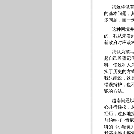
我这样做
的基本问题，
多问题，而一
这种困境
的。我从未看
新政府时应该
我认为撰
起自己希望记
料，使这种人
实于历史的方
我只能说，这
错误辩护，也
犯的方法。
越南问题
心并行轻松，
经历，过多地
前约翰·Ｆ·肯
特的《小精灵
我还未停止探