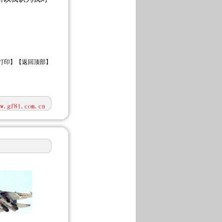
打印
】【
返回顶部
】