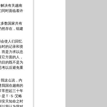
善解决有关越南
们同时面临着许
大多数国家共有
仍然存在，组建
都会使人们回忆
当时的记录和资
，而是力求以忠
其它方面的人，
的目的既不是为
思考以后避免重
。我这么说，内
述我国在越南的
常常想起三十年
是Ｔ·Ｓ·艾略
和安天知命之时
所以我认为我对