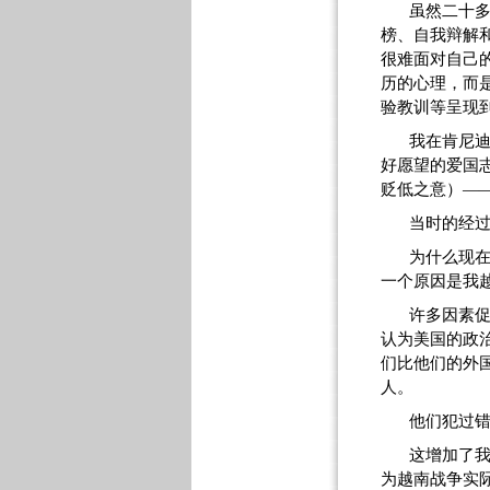
虽然二十
榜、自我辩解
很难面对自己
历的心理，而
验教训等呈现
我在肯尼
好愿望的爱国
贬低之意）—
当时的经
为什么现
一个原因是我
许多因素
认为美国的政
们比他们的外
人。
他们犯过
这增加了
为越南战争实