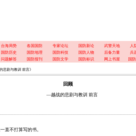
台海局势
各国国防
专家论坛
国防新论
武警天地
人
国防历史
国防地理
国防科技
国防人物
后备力量
兵
问题解答
国防报刊
国防文学
国防标识
网上书屋
国防
的悲剧与教训 前言》
回顾
—越战的悲剧与教训 前言
我一直不打算写的书。