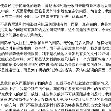
有使叙述过于简单化的危险。肯尼迪和约翰逊政府未能有条不紊地妥
其中的一个原因是我们面临着另外许多纷繁复杂的问题。简言之，我
天只有二十四个小时，我们常常没有时间进行认真思考。
并不是肯尼迪和约翰逊政府以及美国独有的，而是一直存在的，也是
到过对这个问题富有真知灼见的研究结果。这个问题过去存在，今天
对这个问题有所认识和筹划。
写回忆录的人往往过于依赖自己的回忆。无论他们多么真诚，这样做
住或当时希望发生的一些事情，而不是实际发生的事情。我尽量依据
为的错误降低至最低限度。我不是机械地大量罗列有关的文件和证词
式组织这些材料。对于那些认为我的叙述只强调了一个方面而忽略了
是我依据迄今能够得到的资料做出的我认为最接近于事实的叙述。我
不是推诿责任，而是为了明确我们所犯的错误，弄清犯错误的原因，
以及我的卷入严重影响了我的家庭，但我不会详细叙述这方面的情况
从本质上讲，我是个独立的个体。我们有许多更富于建设性的方式讲
探究我个人的荣誉、成就、挫折和失败并不可龋回顾越南问题时，我
尼迪总统宣誓就任后的令人兴奋的几天里玛格丽特让我注意到的几句诗·
》中的几句：我们不应停止探索我们探索的终点将是我们出发之所在
索，还未充分了解天命，但是我经历了自我暴露和自我发现的历程，