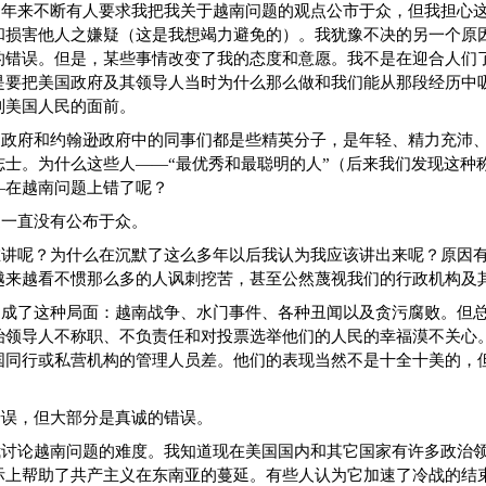
多年来不断有人要求我把我关于越南问题的观点公市于众，但我担心
和损害他人之嫌疑（这是我想竭力避免的）。我犹豫不决的另一个原
的错误。但是，某些事情改变了我的态度和意愿。我不是在迎合人们
是要把美国政府及其领导人当时为什么那么做和我们能从那段经历中
到美国人民的面前。
迪政府和约翰逊政府中的同事们都是些精英分子，是年轻、精力充沛
志士。为什么这些人——“最优秀和最聪明的人”（后来我们发现这种
—在越南问题上错了呢？
过一直没有公布于众。
在讲呢？为什么在沉默了这么多年以后我认为我应该讲出来呢？原因
越来越看不惯那么多的人讽刺挖苦，甚至公然蔑视我们的行政机构及
促成了这种局面：越南战争、水门事件、各种丑闻以及贪污腐败。但
治领导人不称职、不负责任和对投票选举他们的人民的幸福漠不关心
国同行或私营机构的管理人员差。他们的表现当然不是十全十美的，
错误，但大部分是真诚的错误。
我讨论越南问题的难度。我知道现在美国国内和其它国家有许多政治
际上帮助了共产主义在东南亚的蔓延。有些人认为它加速了冷战的结