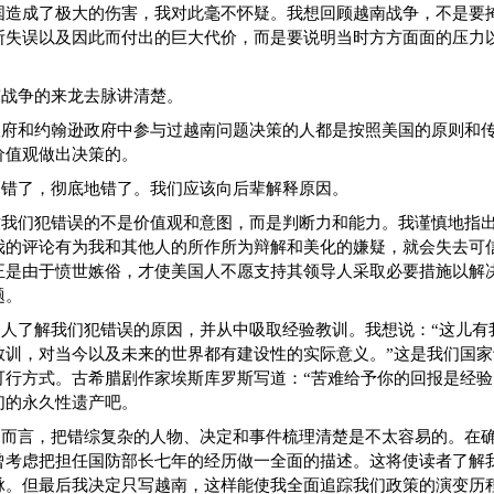
国造成了极大的伤害，我对此毫不怀疑。我想回顾越南战争，不是要
断失误以及因此而付出的巨大代价，而是要说明当时方方面面的压力
南战争的来龙去脉讲清楚。
政府和约翰逊政府中参与过越南问题决策的人都是按照美国的原则和
价值观做出决策的。
们错了，彻底地错了。我们应该向后辈解释原因。
致我们犯错误的不是价值观和意图，而是判断力和能力。我谨慎地指
我的评论有为我和其他人的所作所为辩解和美化的嫌疑，就会失去可
正是由于愤世嫉俗，才使美国人不愿支持其领导人采取必要措施以解
题。
国人了解我们犯错误的原因，并从中吸取经验教训。我想说：“这儿有
教训，对当今以及未来的世界都有建设性的实际意义。”这是我们国家
可行方式。古希腊剧作家埃斯库罗斯写道：“苦难给予你的回报是经验
们的永久性遗产吧。
题而言，把错综复杂的人物、决定和事件梳理清楚是不太容易的。在
曾考虑把担任国防部长七年的经历做一全面的描述。这将使读者了解
脉。但最后我决定只写越南，这样能使我全面追踪我们政策的演变历