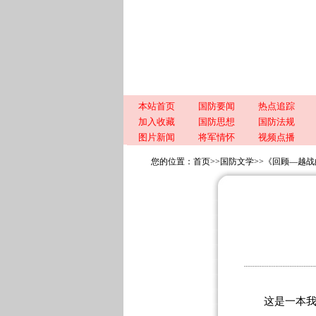
本站首页
国防要闻
热点追踪
加入收藏
国防思想
国防法规
图片新闻
将军情怀
视频点播
您的位置：
首页
>>
国防文学
>>
《回顾—越战
这是一本