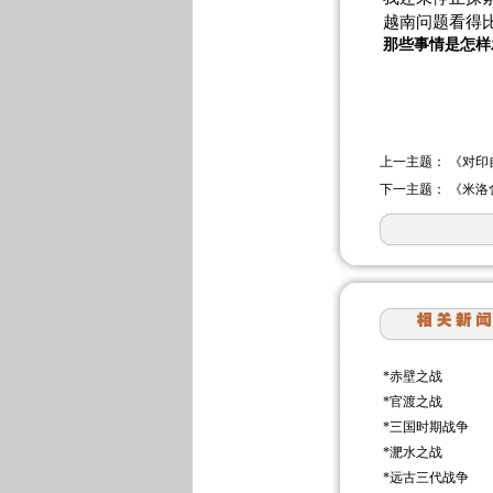
越南问题看得
那些事情是怎样
上一主题：
《对印
下一主题：
《米洛
*
赤壁之战
*
官渡之战
*
三国时期战争
*
淝水之战
*
远古三代战争