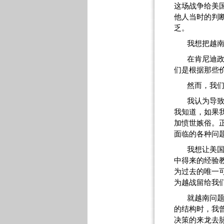
这场战争给美
他人当时的判
乏。
我想把越
在肯尼迪
们是根据那些
然而，我
我认为导
我知道，如果
加愤世嫉俗。
面临的各种问
我想让美
中得来的经验
为过去的唯一
为越战留给我
就越南问
的结构时，我
决策的来龙去