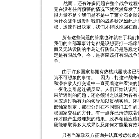
然而，还有许多问题在整个战争过程
竟在没有任何预警的情况下就突然爆发了
报力量不足？我们是不是中了蒋介石企图
为什么战争爆发时我们的战备状况如此之
权，迅速作出决定，我们才得以挽回在自
所有这些问题的答案也许就在于我们
我们的全部军事计划都是设想要打一场席
而又无法设防的半岛进行防御乃是愚蠢之
定是有限战
争。今
，是否应该打有限战争
争。
由于许多国家都拥有热核武器或者已
为不可想象的事情。 因为，打这种战争
和潜在敌人打交道中一直受着这种看法的
一变化会引起连锁反应。人们开始认识到
果所遇到的问题，还必须辅之以能为各有
且应通过强有力的领导加以贯彻实施。还
部独家制定，那些分别在不同部门工作的
权国家交往的方针。有一点亦已清楚或著
作才能产生最理想的结果。政界领袖应该
段能够取得多大成果以及如何才能最有效
只有当军政双方征询并认真考虑彼此