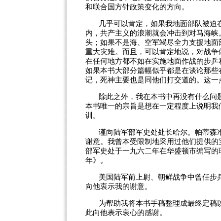
和联合国方针政策变化的方向。
几乎可以肯定，如果我地面部队被迫
内，共产主义的浪潮就会冲击到对马海峡
头；如果不是海、空军竭尽全力支援地面
重大灾难。而且，可以肯定地说，对战争
在任何地方都不如在实施地面作战的步乒
如果本书大部分篇幅似乎都是在谈论那些
记，死神主要也是同他们打交道的。这一
除此之外，我在本书中再没有什么问
本书唯一的宗旨是想在一定程度上说明我
训。
谨向陆军部军史处处长哈尔。帕蒂森
谢意。我曾本受限制地采用过他们提供的
部军史处于一九六二年在华盛顿市编写的
年》。
美国陆军前上尉、朝鲜战争中曾任步
向他衷示我的谢意。
为帮助我将本书手稿整理成最终定稿
此向他表示衷心的感谢。