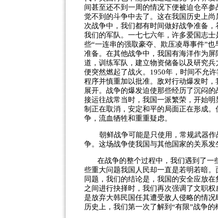
间甚至还不到一周的情况下便被迫仓卒参
觉不到的斗争中去了。这在我国历史上尚
次战争中，我们都有时间做好战争准备，
我们的军队。一七七六年，许多爱国志士
些“一连串的强取豪夺、欺压凌辱事件”
准备。在其他战争中，我国有海洋作为屏
道，训练军队，建立物资储备以及研究兵
便突然燃起了战火。1950年，时间不允
程序并慎重加以批准。敌对行动爆发时，
展开。战争的爆发迫使那些经历了沉闷的
接运往战常当时，我国一派繁荣，开始明
制正在取消，安定和平的局面正在形成。
争，流血牺牲和重重疑虑。
朝鲜战争可能是只使用，常规武器作
争。这场战争使我国与其他国家的关系发
在战争的整个过程中，我们遇到了一
些重大问题我国人民却一直是若明若暗。
同题，我们的结论是，我国的安全应放在
之间进行抉择时，我们再次强调了文职权
是放弃大韩民国任其遭受敌人侵略的情况
历史上，我们第一次了解到“有限”战争的