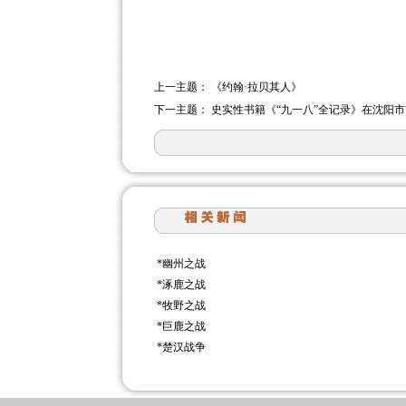
上一主题：
《约翰·拉贝其人》
下一主题：
史实性书籍《“九一八”全记录》在沈阳
*
幽州之战
*
涿鹿之战
*
牧野之战
*
巨鹿之战
*
楚汉战争