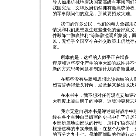
导人如果机械地否决国家高级军事顾问们
我国宪法，文职政府仍然拥有最高统帅权
的军事顾问们的意见，那就要招致灾难。
我们的许多公民，他们的精力全都用
情况和我们思想发生这些变化的全部意义。
件毅降”“彻底胜利”等陈辞滥调所蒙骗，
以，无怪乎全国至今在外交政策上仍然存
丧。
所幸的是，这祥的人似乎正在增多—
程度和这些变化产生的重大影响或许并不
新的方式思考问题和制定计划的崭新世界
在那些没有头脑和思想比较锐敏的人
烈言辞弄得晕头转向，发觉越来越难以决
在本书中，我不想对任何观点妄加评
大程度上被曲解了的冲突。这场冲突标志
我亦无意自诩本书是评述朝鲜战争中
经在各个军种自己编写的史书中作了详尽
令部所属地面部队的行动，所用军语亦系
根据这样的事实来衡量：在整个战争中，
的百分之九十七。是地面部队的作战行动