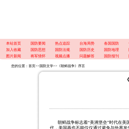
本站首页
国防要闻
热点追踪
台海局势
各国国防
加入收藏
国防思想
国防法规
国防历史
国防地理
图片新闻
将军情怀
视频点播
问题解答
国防报刊
您的位置：
首页
>>
国防文学
>>
《朝鲜战争》序言
朝鲜战争标志着“美洲堡垒”时代在
代，美国再也不能仅仅通过避免与外界发