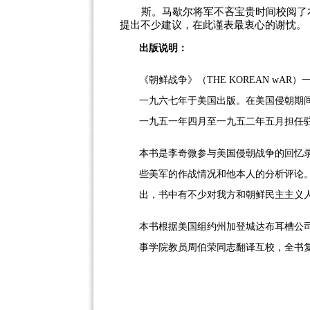
斯。马歇尔将军不吝宝贵时间校阅了
提出不少建议，在此谨表最衷心的谢忱。
出版说明：
《朝鲜战争》（
THE KOREAN w
一九六七年于美国出版。在美国侵朝期间
一九五一年四月至一九五二年五月担任驻
本书是李奇微参与美国侵朝战争的回忆
些美军的作战情况和他本人的分析评论
出，书中有不少对我方和朝鲜民主主义
本书根据美国组约州加登城达布耳槽公
事学院教员周伯荣同志翻译互校，全书