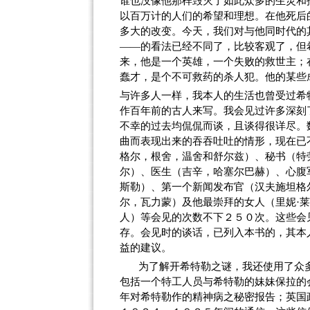
谁也没像他那样毁灭了如此众多的生灵和
以百万计的人们的希望和理想。在他死后
多大的改变。今天，我们对与他同时代的
——的看法已经不同了，比较客观了，但
来，他是一个英雄，一个失败的救世主；
蠢才，是个不可救药的杀人犯。他的某些
与许多人一样，我本人的生活也曾受过希
作百年前的古人来写。我会见过许多深刻
不幸的过去均侃侃而谈，且谈得很详尽。
曲而表现出来的吞吞吐吐的情形，现在已
格尔，根舍，温舍和舒尔兹）、秘书（特
尔）、医生（吉辛，哈塞尔巴赫）、心腹
斯勒）、第一个新闻发布官（汉夫施坦格
尔，瓦力蒙）及他最崇拜的女人（里妮·
人）等会见的次数不下２５０次。这些会
存。会见时的谈话，已列入本书的，其本
益的建议。
为了解开希特勒之谜，我还使用了众
包括一个特工人员与希特勒的妹妹保拉的
年对希特勒作的精神病之秘密报告；英国