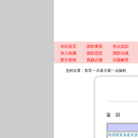
本站首页
国防要闻
热点追踪
加入收藏
国防思想
国防法规
图片新闻
视频点播
问题解答
您的位置：
首页
>>
兵器大观
>>
运输机
返 回
前苏联安东诺夫设计