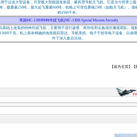
主要用于运送大型设备，可背载大型能源发射器、暴风雪号航天飞机。它是当今世界上
.4米，载重量250吨，最大起飞重量600吨，机舱上可背负重物25吨（如航天飞机）。巡
程4500千米。
美国MC-130H特种作战飞机(MC-130H Special Mission Aircraft)
运输机基础上改装的特种作战飞机，主要用于进行渗透、再补给和从敌战区撤退部队。巡航
载重13600千克。机上装有精确的地形跟踪雷达、导航系统、电子干扰等电子设备，以保
件下深入敌后活动。
【
设为主页
】【