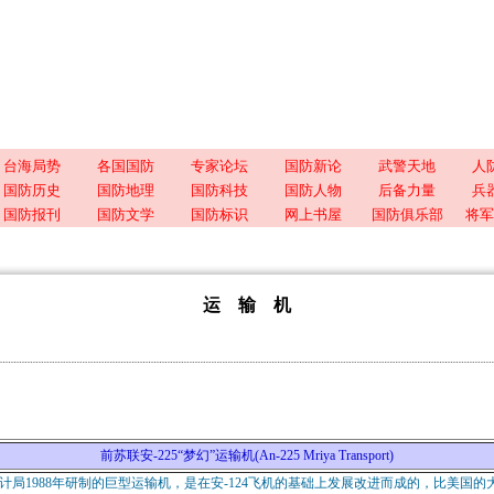
台海局势
各国国防
专家论坛
国防新论
武警天地
人
国防历史
国防地理
国防科技
国防人物
后备力量
兵
国防报刊
国防文学
国防标识
网上书屋
国防俱乐部
将军
运 输 机
前苏联安-225“梦幻”运输机(An-225 Mriya Transport)
局1988年研制的巨型运输机，是在安-124飞机的基础上发展改进而成的，比美国的大