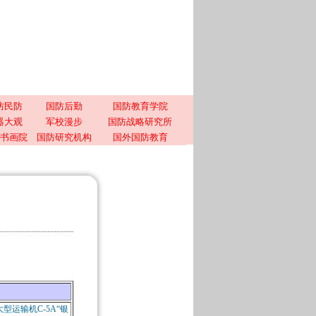
防民防
国防后勤
国防教育学院
器大观
军校漫步
国防战略研究所
书画院
国防研究机构
国外国防教育
型运输机C-5A“银