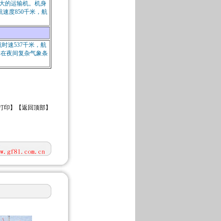
最大的运输机。机身
航速度850千米，航
时速537千米，航
障在夜间复杂气象条
打印
】【
返回顶部
】