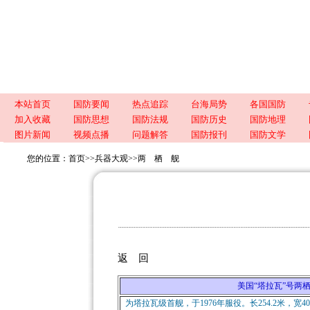
本站首页
国防要闻
热点追踪
台海局势
各国国防
加入收藏
国防思想
国防法规
国防历史
国防地理
图片新闻
视频点播
问题解答
国防报刊
国防文学
您的位置：
首页
>>
兵器大观
>>
两 栖 舰
返 回
美国“塔拉瓦”号两栖攻击舰(T
为塔拉瓦级首舰，于1976年服役。长254.2米，宽40