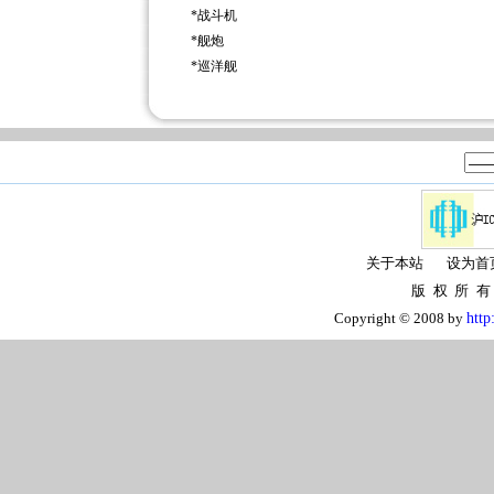
*
战斗机
*
舰炮
*
巡洋舰