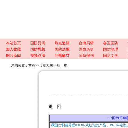
本站首页
国防要闻
热点追踪
台海局势
各国国防
加入收藏
国防思想
国防法规
国防历史
国防地理
图片新闻
视频点播
问题解答
国防报刊
国防文学
您的位置：
首页
>>
兵器大观
>>
舰 炮
返 回
中国69式30毫米
我国仿制前苏联KJI302式舰炮的产品，1973