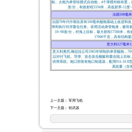
标。火炮为单管转膛式自动炮，4个弹膛对称布置，自动
发/分，有效射程3334米，高低射界-12度
法国100毫米紧
法国70年代中期在原有100毫米舰炮基础上改进和
弹和执行对岸轰击任务。采用活动身管炮身，被筒套在
10~90发/分，对海上目标，最大射程17500米，
17000千克，具有结
意大利127毫米127/
意大利奥托.梅拉拉公司1965年研制的单管舰炮，
以对付飞机、导弹、攻击攻击舰艇和轰击陆上目标
供弹系统。炮口部装有炮口制退器，配用NA-10 II型
系统重（含弹
上一主题：
军用飞机
下一主题：
轻武器