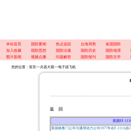
本站首页
国防要闻
热点追踪
台海局势
各国国防
加入收藏
国防思想
国防法规
国防历史
国防地理
图片新闻
视频点播
问题解答
国防报刊
国防文学
您的位置：
首页
>>
兵器大观
>>
电子战飞机
返 回
美国EF-111电
美国格鲁门公司与通用动力公司1977年在F-111