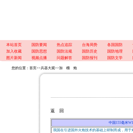
本站首页
国防要闻
热点追踪
台海局势
各国国防
加入收藏
国防思想
国防法规
国防历史
国防地理
图片新闻
视频点播
问题解答
国防报刊
国防文学
您的位置：
首页
>>
兵器大观
>>
加 榴 炮
返 回
中国155毫米W198
我国在引进国外火炮技术的基础上研制而成，用于对炮