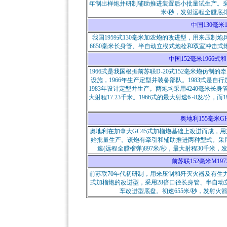
年制出样炮并研制辅助推进装置后小批量试生产。采用
米/秒，发射远程全膛底排
中国130毫米195
我国1959式130毫米加农炮的改进型，用来压
6850毫米长身管、半自动立楔式炮栓和双室冲击式炮口
中国152毫米1966式和1983
1966式是我国根据前苏联D-20式152毫米炮
设施，1966年生产定型并装备部队。1983式是
1983年设计定型并生产。两炮均采用4240毫米长
大射程17.23千米。1966式的最大射速6~8发/分，
奥地利155毫米GHN4
奥地利在加拿大GC45式加榴炮基础上改进而成，用
始批量生产。该炮有牵引和辅助推进两种型式。采
速(远程全膛榴弹)897米/秒，最大射程30千米，
前苏联152毫米M1973式
前苏联70年代初研制，用来压制和歼灭火器及有生力
式加榴炮的改进型，采用28倍口径长身管、半自动
车改进型底盘。初速655米/秒，发射火