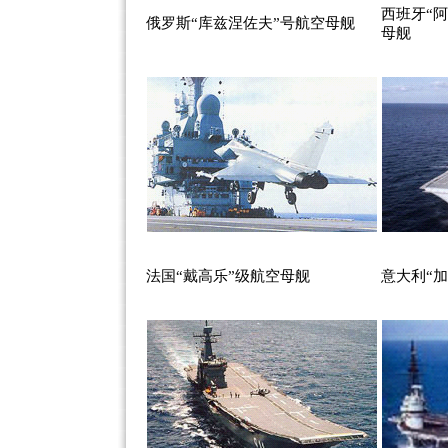
西班牙“
俄罗斯“库兹涅佐夫”号航空母舰
母舰
法国“戴高乐”级航空母舰
意大利“