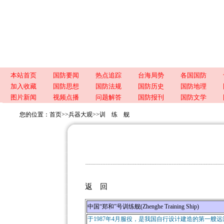
本站首页
国防要闻
热点追踪
台海局势
各国国防
加入收藏
国防思想
国防法规
国防历史
国防地理
图片新闻
视频点播
问题解答
国防报刊
国防文学
您的位置：
首页
>>
兵器大观
>>
训 练 舰
返 回
中国“郑和”号训练舰(Zhenghe Training Ship)
于1987年4月服役，是我国自行设计建造的第一艘远洋