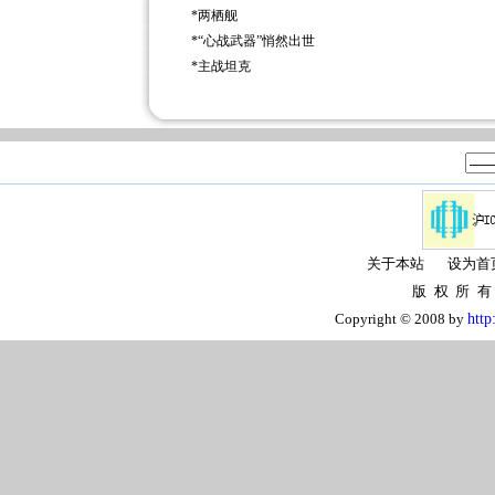
*
两栖舰
*
“心战武器”悄然出世
*
主战坦克