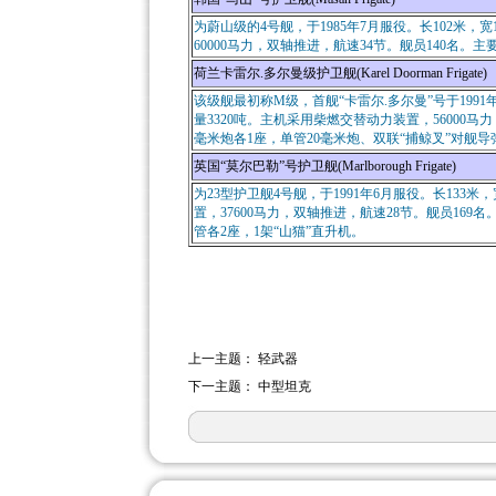
为蔚山级的4号舰，于1985年7月服役。长102米，宽
60000马力，双轴推进，航速34节。舰员140名。主
荷兰卡雷尔.多尔曼级护卫舰(Karel Doorman Frigate)
该级舰最初称M级，首舰“卡雷尔.多尔曼”号于1991年
量3320吨。主机采用柴燃交替动力装置，56000马
毫米炮各1座，单管20毫米炮、双联“捕鲸叉”对舰导
英国“莫尔巴勒”号护卫舰(Marlborough Frigate)
为23型护卫舰4号舰，于1991年6月服役。长133米
置，37600马力，双轴推进，航速28节。舰员169
管各2座，1架“山猫”直升机。
上一主题：
轻武器
下一主题：
中型坦克