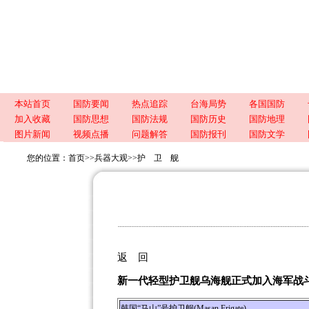
本站首页
国防要闻
热点追踪
台海局势
各国国防
加入收藏
国防思想
国防法规
国防历史
国防地理
图片新闻
视频点播
问题解答
国防报刊
国防文学
您的位置：
首页
>>
兵器大观
>>
护 卫 舰
返 回
新一代轻型护卫舰乌海舰正式加入海军战
韩国“马山”号护卫舰(Masan Frigate)