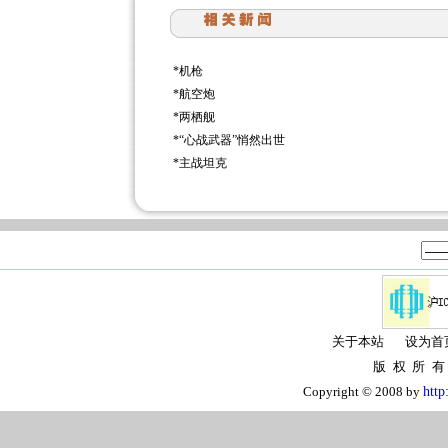
*
机枪
*
航空炮
*
两栖舰
*
“心战武器”悄然出世
*
主战坦克