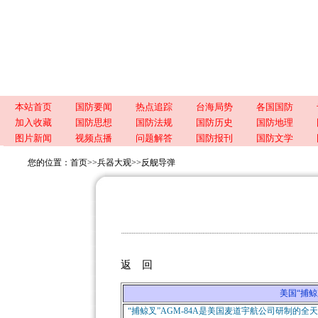
本站首页
国防要闻
热点追踪
台海局势
各国国防
加入收藏
国防思想
国防法规
国防历史
国防地理
图片新闻
视频点播
问题解答
国防报刊
国防文学
您的位置：
首页
>>
兵器大观
>>
反舰导弹
返 回
美国“捕鲸叉”
“捕鲸叉”AGM-84A是美国麦道宇航公司研制的