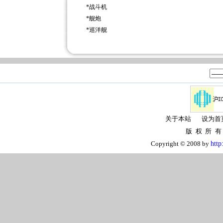
*
战斗机
*
舰炮
*
巡洋舰