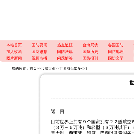
本站首页
国防要闻
热点追踪
台海局势
各国国防
加入收藏
国防思想
国防法规
国防历史
国防地理
图片新闻
视频点播
问题解答
国防报刊
国防文学
您的位置：
首页
>>
兵器大观
>>
世界航母知多少？
返 回
目前世界上共有９个国家拥有２２艘航空
（３万～６万吨）和轻型（３万吨以下）
意大利、西班牙、印度、巴西以及泰国各