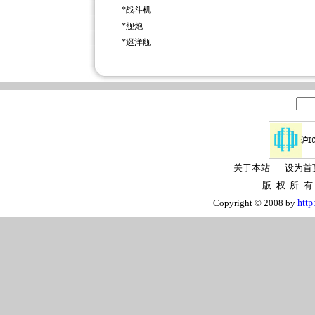
*
战斗机
*
舰炮
*
巡洋舰