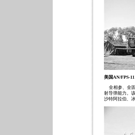
美国AN/FPS-1
全相参、全固
射导弹能力。该
沙特阿拉伯、冰