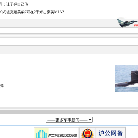
导：让子弹自己飞
99式坦克媲美豹2可在2千米击穿美M1A2
导弹