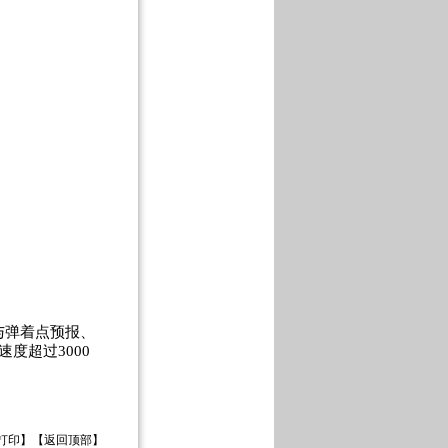
与弹着点预报、
度超过3000
打印
】【
返回顶部
】