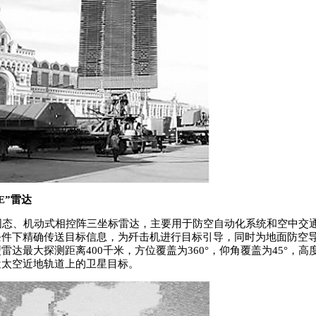
E”雷达
态、机动式相控阵三坐标雷达，主要用于防空自动化系统和空中交
条件下精确传送目标信息，为歼击机进行目标引导，同时为地面防空
雷达最大探测距离400千米，方位覆盖为360°，仰角覆盖为45°，高度
近太空近地轨道上的卫星目标。