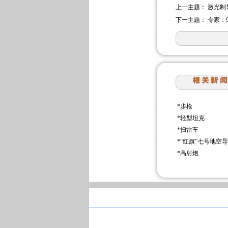
上一主题：
激光制
下一主题：
专家：
*
步枪
*
轻型坦克
*
扫雷车
*
“红旗”七号地空
*
高射炮