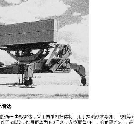
-A雷达
控阵三坐标雷达，采用两维相扫体制，用于探测战术导弹、飞机等
作于S频段，作用距离为300千米，方位覆盖±40°，仰角覆盖60°，高