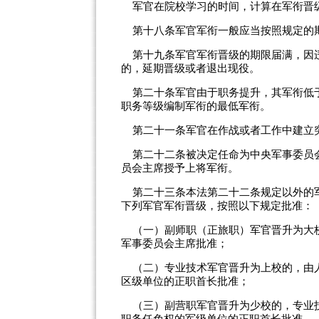
军官在院校学习的时间，计算在军衔晋
第十八条军官军衔一般应当按照规定的
第十九条军官军衔晋级的期限届满，因违
的，延期晋级或者退出现役。
第二十条军官由于职务提升，其军衔低于
职务等级编制军衔的最低军衔。
第二十一条军官在作战或者工作中建立
第二十二条被决定任命为中央军事委员会
员会主席授予上将军衔。
第二十三条本法第二十二条规定以外的军
下列军官军衔晋级，按照以下规定批准：
（一）副师职（正旅职）军官晋升为大校
军事委员会主席批准；
（二）专业技术军官晋升为上校的，由人
区级单位的正职首长批准；
（三）副营职军官晋升为少校的，专业技