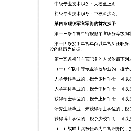
中级专业技术职务：大校至上尉；
初级专业技术职务：中校至少尉。
第四章现役军官军衔的首次授予
第十三条军官军衔按照军官职务等级编
第十四条授予军官军衔以军官所任职务、
役的经历为依据。
第十五条初任军官职务的人员依照下列
（一）军队中等专业学校毕业的，授予
大学专科毕业的，授予少尉军衔，可以按
大学本科毕业的，授予中尉军衔，可以按
获得硕士学位的，授予上尉军衔，可以按
研究生班毕业，未获得硕士学位的，授
获得博士学位的，授予少校军衔，可以按
（二）战时士兵被任命为军官职务的，按