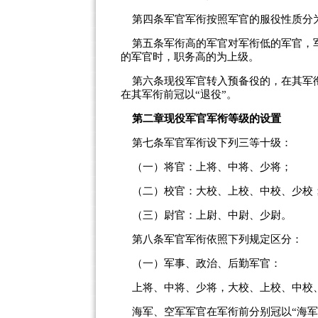
第四条军官军衔按照军官的服役性质分
第五条军衔高的军官对军衔低的军官，军
的军官时，职务高的为上级。
第六条现役军官转入预备役的，在其军衔
在其军衔前冠以“退役”。
第二章现役军官军衔等级的设置
第七条军官军衔设下列三等十级：
（一）将官：上将、中将、少将；
（二）校官：大校、上校、中校、少校
（三）尉官：上尉、中尉、少尉。
第八条军官军衔依照下列规定区分：
（一）军事、政治、后勤军官：
上将、中将、少将，大校、上校、中校
海军、空军军官在军衔前分别冠以“海军”