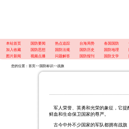
本站首页
国防要闻
热点追踪
台海局势
各国国防
加入收藏
国防思想
国防法规
国防历史
国防地理
图片新闻
视频点播
问题解答
国防报刊
国防文学
您的位置：
首页
>>
国防标识
>>
战旗
军人荣誉、英勇和光荣的象征，它提
鲜血和生命保卫国家的尊严。
古今中外不少国家的军队都拥有战旗