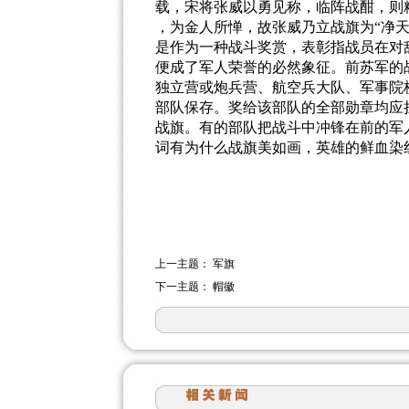
载，宋将张威以勇见称，临阵战酣，则
，为金人所惮，故张威乃立战旗为
“
净
是作为一种战斗奖赏，表彰指战员在对
便成了军人荣誉的必然象征。前苏军的
独立营或炮兵营、航空兵大队、军事院
部队保存。奖给该部队的全部勋章均应
战旗。有的部队把战斗中冲锋在前的军
词有为什么战旗美如画，英雄的鲜血染
上一主题：
军旗
下一主题：
帽徽