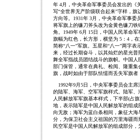
年
4
月，中央革命军事委员会发出的《
写
“
全世界无产阶级联合起来
”
字样，旗
方向等。
1931
年
3
月，中央革命军事委
将军旗上的镰刀斧头改为金黄色镰刀铁
角。
1949
年
6
月
15
日，中国人民革命军
旗幅为红色，长方形，横坚为
5
：
4
，在
简称
“
八一
”
军旗。五星和
“
八一
”
两字表
来，经过长期奋斗，以其灿烂的星光普
舞全军指战员团结战斗的旗帜。中国人
部门保管，通常在典礼、检阅、隆重集
旗，战时如由于部队怯懦而丢失军旗者
1992
年
9
月
5
日，中央军事委员会主席
的陆军、海军、空军军旗样式。陆军、
人民解放军军旗基本样式，下半部
(
占旗
地，表示陆军是中国人民解放军的组成
向无敌；海军为蓝白条相间，象征大海
分，为保卫社会主义祖国的万里海疆而
民空军是中国人民解放军的组成部分，