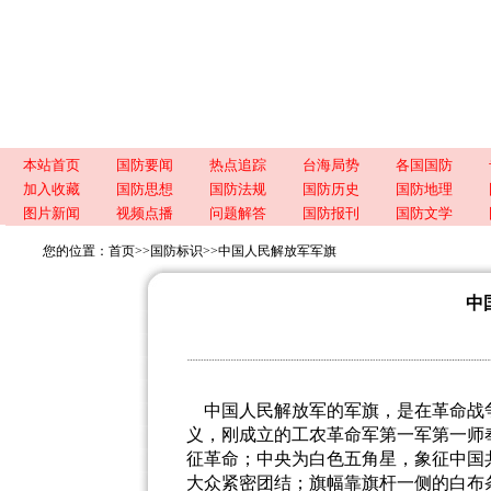
本站首页
国防要闻
热点追踪
台海局势
各国国防
加入收藏
国防思想
国防法规
国防历史
国防地理
图片新闻
视频点播
问题解答
国防报刊
国防文学
您的位置：
首页
>>
国防标识
>>
中国人民解放军军旗
中
中国人民解放军的军旗，是在革命战
义，刚成立的工农革命军第一军第一师
征革命；中央为白色五角星，象征中国
大众紧密团结；旗幅靠旗杆一侧的白布