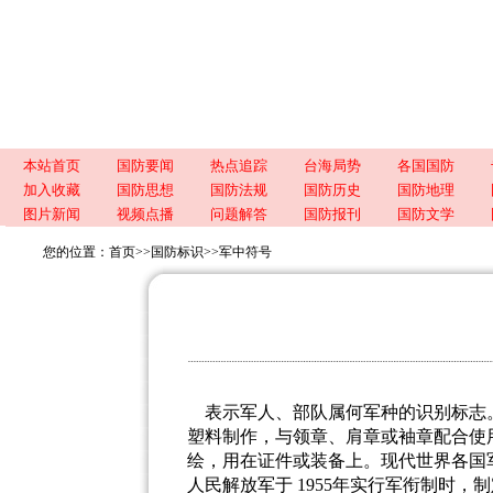
本站首页
国防要闻
热点追踪
台海局势
各国国防
加入收藏
国防思想
国防法规
国防历史
国防地理
图片新闻
视频点播
问题解答
国防报刊
国防文学
您的位置：
首页
>>
国防标识
>>
军中符号
表示军人、部队属何军种的识别标志
塑料制作，与领章、肩章或袖章配合使
绘，用在证件或装备上。现代世界各国
人民解放军于
1955
年实行军衔制时，制