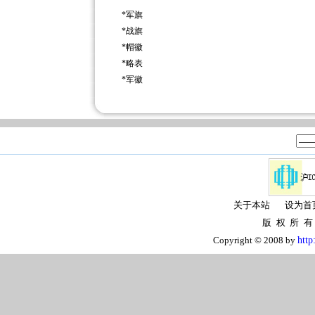
*
军旗
*
战旗
*
帽徽
*
略表
*
军徽