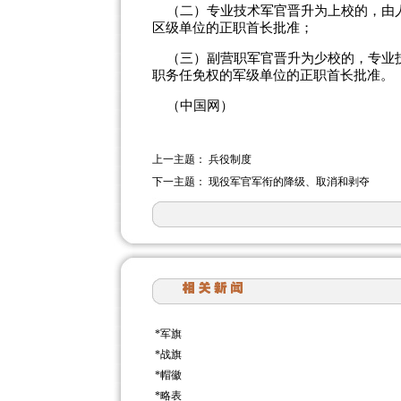
（二）专业技术军官晋升为上校的，由人
区级单位的正职首长批准；
（三）副营职军官晋升为少校的，专业技
职务任免权的军级单位的正职首长批准。
（中国网）
上一主题：
兵役制度
下一主题：
现役军官军衔的降级、取消和剥夺
*
军旗
*
战旗
*
帽徽
*
略表