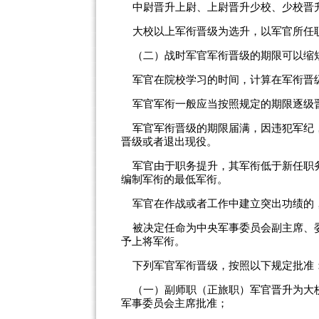
中尉晋升上尉、上尉晋升少校、少校晋升
大校以上军衔晋级为选升，以军官所任职
（二）战时军官军衔晋级的期限可以缩短
军官在院校学习的时间，计算在军衔晋
军官军衔一般应当按照规定的期限逐级
军官军衔晋级的期限届满，因违犯军纪，
晋级或者退出现役。
军官由于职务提升，其军衔低于新任职务
编制军衔的最低军衔。
军官在作战或者工作中建立突出功绩的
被决定任命为中央军事委员会副主席、委
予上将军衔。
下列军官军衔晋级，按照以下规定批准
（一）副师职（正旅职）军官晋升为大校
军事委员会主席批准；