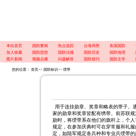
本站首页
国防要闻
热点追踪
台海局势
各国国防
加入收藏
国防思想
国防法规
国防历史
国防地理
图片新闻
视频点播
问题解答
国防报刊
国防文学
您的位置：
首页
>>
国防标识
>>
绶带
用于连挂勋章、奖章和略表的带子。
家的勋章和奖章皆配有绣带。前苏联规
勋时，将绶带系在他们的旗杆上，个人
规定，在参加庆典时可在穿常服和礼服
定，如陆军规定各兵种和专业兵绶带的