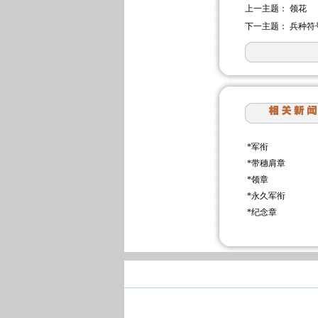
上一主题：
领花
下一主题：
兵种符
*
军衔
*
带穗肩章
*
领章
*
永久军衔
*
纪念章