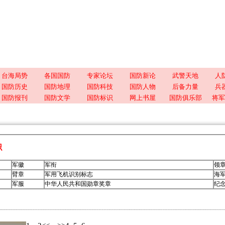
台海局势
各国国防
专家论坛
国防新论
武警天地
人
国防历史
国防地理
国防科技
国防人物
后备力量
兵
国防报刊
国防文学
国防标识
网上书屋
国防俱乐部
将军
识
军徽
军衔
领
臂章
军用飞机识别标志
海
军服
中华人民共和国勋章奖章
纪