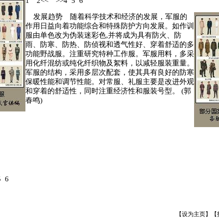
1
2<<
>>4
5
6
发展趋势 随着科学技术和经济的发展，军服的
作用日益向着功能综合和特殊防护方向发展。如作训
服由单色改为伪装迷彩色,并将成为具有防火、防
雨、防寒、防热、防侦视和透气性好、穿着舒适的多
功能野战服。注重研究特种工作服。军服用料，多采
用化纤混纺或纯化纤织物及絮料，以减轻服装重量。
军服的结构，采用多层次配套，使其具有良好的防寒
保暖性能和调节性能。对常服、礼服主要是改进外观
和穿着的舒适性，同时注重经济性和服装号型。 (郭
春鸣)
5
6
【
设为主页
】【