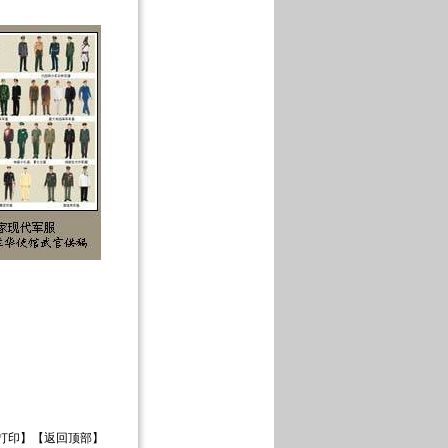
打印
】【
返回顶部
】