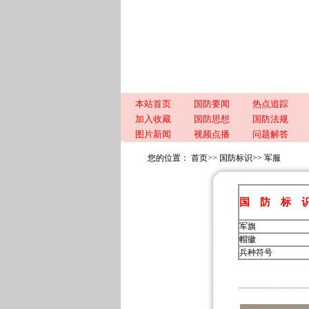
本站首页
国防要闻
热点追踪
加入收藏
国防思想
国防法规
图片新闻
视频点播
问题解答
您的位置：
首页
>>
国防标识
>>
军服
国 防 标 
军旗
帽徽
兵种符号