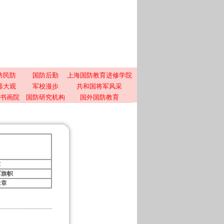
防民防
国防后勤
上海国防教育进修学院
器大观
军校漫步
共和国将军风采
书画院
国防研究机构
国外国防教育
章
军旗帜
念章