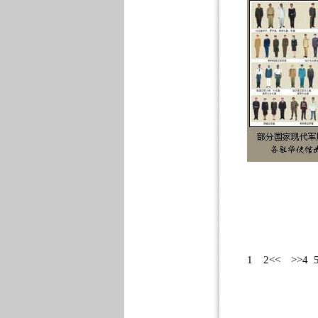
1
2<<
>>4