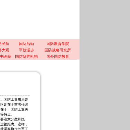
防民防
国防后勤
国防教育学院
器大观
军校漫步
国防战略研究所
书画院
国防研究机构
国外国防教育
式。国防工业布局是
局区别在于前者强调
别在于：国防工业关
性等特点。
要注意分散和隐
短运输距离。这样，
彼此需要协作的军工