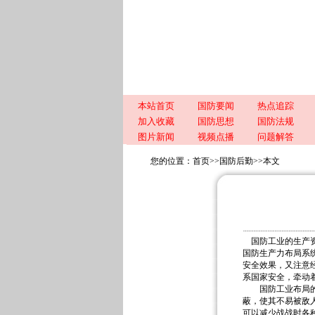
本站首页
国防要闻
热点追踪
加入收藏
国防思想
国防法规
图片新闻
视频点播
问题解答
您的位置：
首页
>>
国防后勤
>>
本文
国防工业的生产
国防生产力布局系
安全效果，又注意
系国家安全，牵动
国防工业布局的原
蔽，使其不易被敌
可以减少战战时各