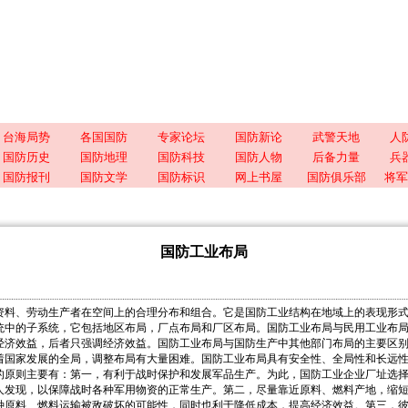
台海局势
各国国防
专家论坛
国防新论
武警天地
人
国防历史
国防地理
国防科技
国防人物
后备力量
兵
国防报刊
国防文学
国防标识
网上书屋
国防俱乐部
将军
国防工业布局
资料、劳动生产者在空间上的合理分布和组合。它是国防工业结构在地域上的表现形
统中的子系统，它包括地区布局，厂点布局和厂区布局。国防工业布局与民用工业布
经济效益，后者只强调经济效益。国防工业布局与国防生产中其他部门布局的主要区
着国家发展的全局，调整布局有大量困难。国防工业布局具有安全性、全局性和长远
则主要有：第一，有利于战时保护和发展军品生产。为此，国防工业企业厂址选择
人发现，以保障战时各种军用物资的正常生产。第二，尽量靠近原料、燃料产地，缩
种原料、燃料运输被敌破坏的可能性，同时也利于降低成本，提高经济效益。第三，