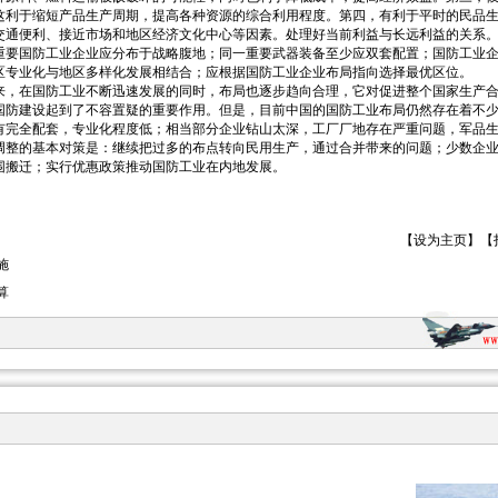
这利于缩短产品生产周期，提高各种资源的综合利用程度。第四，有利于平时的民品
交通便利、接近市场和地区经济文化中心等因素。处理好当前利益与长远利益的关系
重要国防工业企业应分布于战略腹地；同一重要武器装备至少应双套配置；国防工业
区专业化与地区多样化发展相结合；应根据国防工业企业布局指向选择最优区位。
在国防工业不断迅速发展的同时，布局也逐步趋向合理，它对促进整个国家生产合
国防建设起到了不容置疑的重要作用。但是，目前中国的国防工业布局仍然存在着不
有完全配套，专业化程度低；相当部分企业钻山太深，工厂厂地存在严重问题，军品
调整的基本对策是：继续把过多的布点转向民用生产，通过合并带来的问题；少数企
围搬迁；实行优惠政策推动国防工业在内地发展。
【
设为主页
】【
施
算