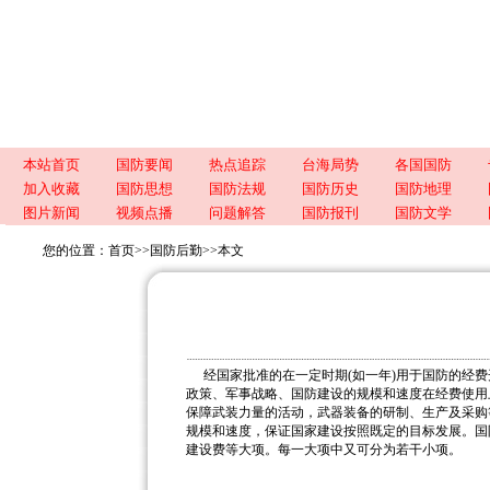
本站首页
国防要闻
热点追踪
台海局势
各国国防
加入收藏
国防思想
国防法规
国防历史
国防地理
图片新闻
视频点播
问题解答
国防报刊
国防文学
您的位置：
首页
>>
国防后勤
>>
本文
经国家批准的在一定时期(如一年)用于国防的经
政策、军事战略、国防建设的规模和速度在经费使用
保障武装力量的活动，武器装备的研制、生产及采购
规模和速度，保证国家建设按照既定的目标发展。国
建设费等大项。每一大项中又可分为若干小项。