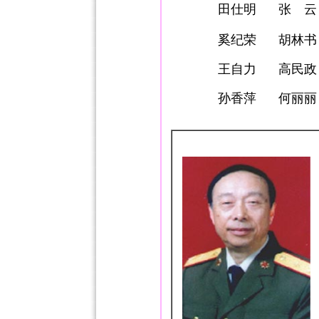
田仕明
张 云
奚纪荣
胡林书
王自力
高民政
孙香萍
何丽丽