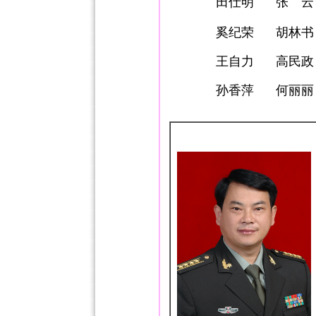
田仕明
张 云
奚纪荣
胡林书
王自力
高民政
孙香萍
何丽丽