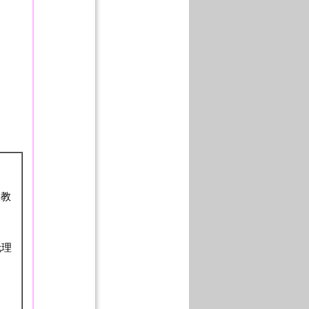
长教
伦理