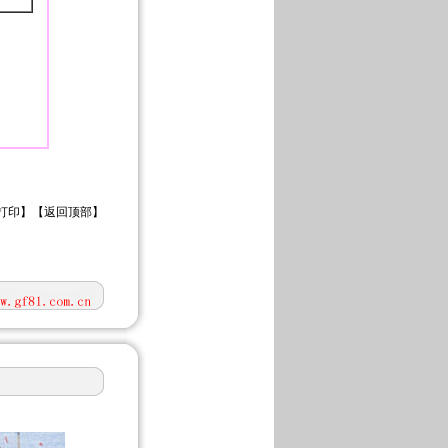
打印
】【
返回顶部
】