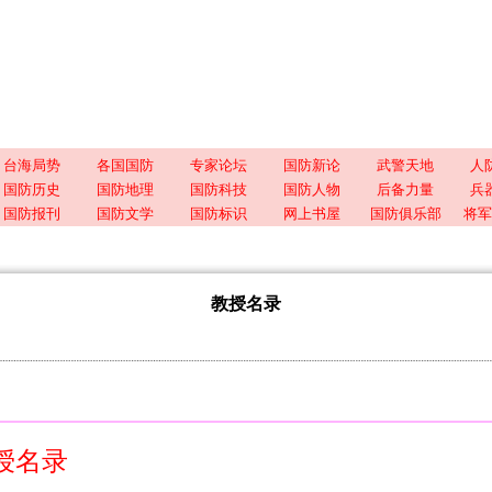
台海局势
各国国防
专家论坛
国防新论
武警天地
人
国防历史
国防地理
国防科技
国防人物
后备力量
兵
国防报刊
国防文学
国防标识
网上书屋
国防俱乐部
将军
教授名录
授名录