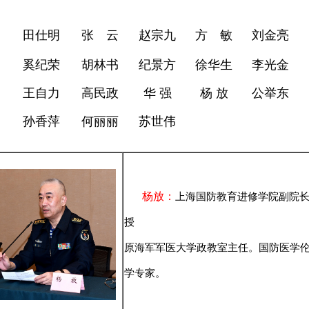
田仕明
张 云
赵宗九
方 敏
刘金亮
奚纪荣
胡林书
纪景方
徐华生
李光金
王自力
高民政
华 强
杨 放
公举东
孙香萍
何丽丽
苏世伟
杨放：
上海国防教育进修学院副院
授
原海军军医大学政教室主任。国防医学
学专家。