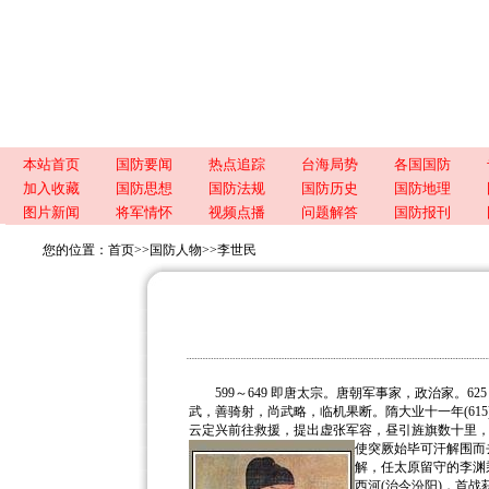
本站首页
国防要闻
热点追踪
台海局势
各国国防
加入收藏
国防思想
国防法规
国防历史
国防地理
图片新闻
将军情怀
视频点播
问题解答
国防报刊
您的位置：
首页
>>
国防人物
>>
李世民
599～649 即唐太宗。唐朝军事家，政治家。62
武，善骑射，尚武略，临机果断。隋大业十一年(615
云定兴前往救援，提出虚张军容，昼引旌旗数十里，
使突厥始毕可汗解围而
解，任太原留守的李渊
西河(治今汾阳)，首战