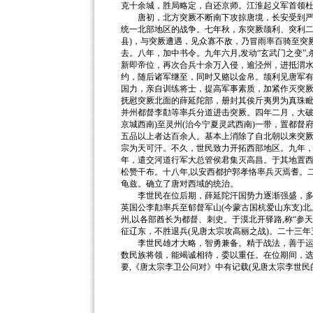
克十余城，胜局略定，自还京师。江淮起义军首领
唐初，北方突厥不断南下攻掠唐境，长安受到严重
统一北部地区的战争。七年秋，东突厥颉利、突利二
县)，与突厥遭遇，见众寡不敌，乃冒雨率百骑至突
去。八年，加中书令。九年六月,发动“玄武门之变”
新即帝位，再次合兵十余万入侵，逾泾州，进抵渭水
约，随后诸军继至，同时又赂以金帛。颉利见唐军有
国力，亲自训练将士，提高军事素质，加紧作灭突厥准
抚慰突厥北面的薛延陀部，册封其俟斤夷男为真珠
并州都督李勣等率兵分道进击突厥。四年二月，大破
京城西南)至灵州(治今宁夏灵武西南)一带，置都
五品以上者达百余人。基本上消除了自北朝以来突厥
宗为天可汗。不久，世民致力开拓西部地区。九年
年，遣交河道行军大总管侯君集灭高昌。于其地置西
松赞干布。十八年,以安西都护郭孝恪率兵灭焉耆。
龟兹。确立了唐对西域的统治。
李世民在位后期，薛延陀汗国势力逐渐强盛，多次
英国公李勣率兵至郁督军山(今蒙古国杭爱山东支)北,
州,以各部酋长为都督、刺史。于漠北开驿路,称“参
征辽东，不胜退兵(见唐太宗攻高丽之战)。二十三年
李世民雄才大略，智勇兼备。精于战法，善于运用
数民族将领，能竭诚相待，委以重任。在位期间，选
要,《唐太宗李卫公问对》中有记载(见唐太宗李世民的