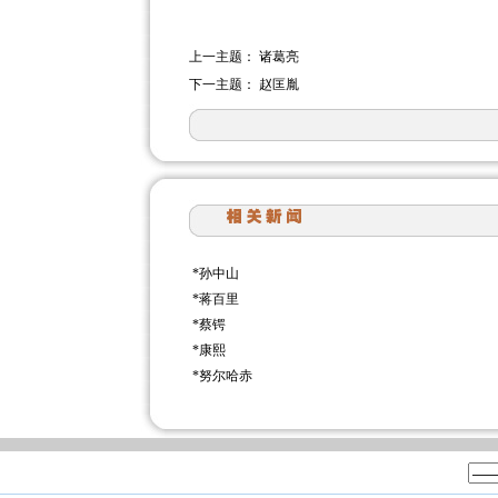
上一主题：
诸葛亮
下一主题：
赵匡胤
*
孙中山
*
蒋百里
*
蔡锷
*
康熙
*
努尔哈赤