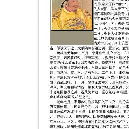
太原(今太原西南)南
先入咸阳，号令天下的
继而率骑猛冲其侧背，
至河东(郡治今永济西
以北地区，各大族豪强
一月，会诸军攻克长安
二月，率兵大破陇右割
左元帅李建成督诸军十
为关中新定，尚未巩固
击，即设伏于途，大破隋将段达追兵，置新安、宜阳
唐武德元年(618)五月，李渊称帝,建立唐朝。六
举父子。因部将轻敌，遭薛军袭击，败于浅水原(今
至高墌(浅水原东北),以深沟高垒，坚壁不战，养精
水原，诱薛将宗罗睺出战，自率大军出其后，前后夹
尉，节度蒲、陕、河北诸总管兵。二年正月，出镇长
周引突厥兵攻占并州(治今太原西南)，河东(泛指今
阻，请战出征。十一月，率兵东渡黄河，进屯柏壁(
深入、军无蓄积等情况，采取闭营养锐以挫其锋、分
宋金刚因粮尽退兵，遂乘势穷追，昼夜兼程200余里
金刚逃奔突厥(见柏壁之战)。
是年七月，率师攻讨割据洛阳的王世充，先分兵扫
万应援洛阳。世民果断分兵，以一部继续围城，自率骁
建德数战不利,将士思归，世民又遣将抄其粮运。五
之，俘获5万人，擒窦建德。回师洛阳迫降王世充。
在王公上。不久，窦建德旧将刘黑闼据洺州(治今河北
破刘黑闼，黑闼率残部北走突厥(见唐击刘黑闼之战