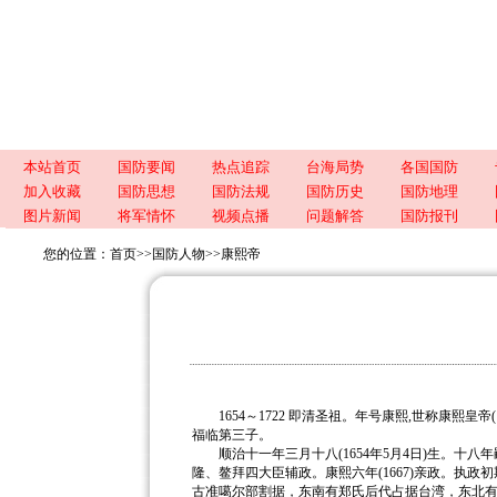
本站首页
国防要闻
热点追踪
台海局势
各国国防
加入收藏
国防思想
国防法规
国防历史
国防地理
图片新闻
将军情怀
视频点播
问题解答
国防报刊
您的位置：
首页
>>
国防人物
>>
康熙帝
1654～1722 即清圣祖。年号康熙,世称康熙皇帝
福临第三子。
顺治十一年三月十八(1654年5月4日)生。十八
隆、鳌拜四大臣辅政。康熙六年(1667)亲政。执政
古准噶尔部割据，东南有郑氏后代占据台湾，东北