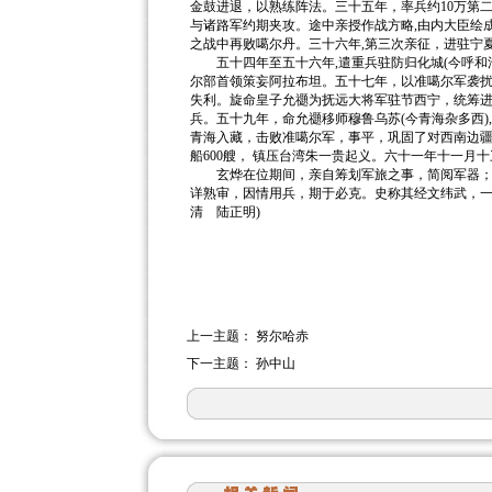
金鼓进退，以熟练阵法。三十五年，率兵约10万第
与诸路军约期夹攻。途中亲授作战方略,由内大臣绘
之战中再败噶尔丹。三十六年,第三次亲征，进驻宁夏
五十四年至五十六年,遣重兵驻防归化城(今呼和浩
尔部首领策妄阿拉布坦。五十七年，以准噶尔军袭
失利。旋命皇子允禵为抚远大将军驻节西宁，统筹进
兵。五十九年，命允禵移师穆鲁乌苏(今青海杂多西
青海入藏，击败准噶尔军，事平，巩固了对西南边疆
船600艘， 镇压台湾朱一贵起义。六十一年十一月十三(1
玄烨在位期间，亲自筹划军旅之事，简阅军器；强
详熟审，因情用兵，期于必克。史称其经文纬武，一统
清 陆正明)
上一主题：
努尔哈赤
下一主题：
孙中山