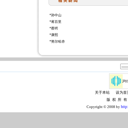
*
孙中山
*
蒋百里
*
蔡锷
*
康熙
*
努尔哈赤