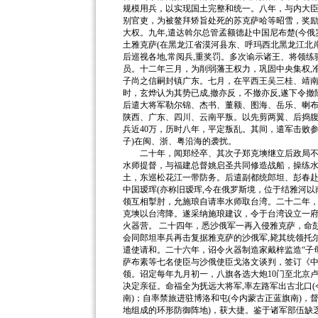
规模用兵，以实现国土完整和统一。八年，与内大
别官吏，为被鳌拜矫旨处死的苏克萨哈等昭雪，奖励
大权。九年,遣达斡尔总管孟额德赴中国尼布楚(今俄
土雅克萨(在黑龙江省漠河县东、呼玛西北黑龙江北岸
后巡视各地,常阅兵,重奖罚。多次谕示诸王、将领
员。十二年三月，为削弱藩王权力，巩固中央集权,
子尚之信嗣封镇广东。七月，在平西王吴三桂、靖
时，玄烨认为其势已成,撤亦反，不撤亦反,遂下令
后遣大将军勒尔锦、杰书、董额、图海、岳乐、喇布
陕西、广东、四川、云南平叛。以先剪两翼、后捣
兵近40万，历时八年，平定叛乱。其间，遣军击败
子)在闽、浙、粤沿海的袭扰。
二十年，闻郑经卒、其次子郑克塽继立后政局不
水师提督，与福建总督姚启圣共同修造战船，操练
土，东巡松花江一带防务。后遣副都统郎坦、彭春
中国瑷珲(亦称旧瑷珲,今在俄罗斯境，位于结雅河以
领互相掣肘，允施琅自请率水师取台湾。二十二年，
克塽以台湾降。遂采纳施琅建议，令于台湾设立一
火器营。 二十四年，悉沙俄军一再入侵雅克萨，命
会同郎坦率兵再击复据雅克萨的沙俄军,毙其统领托
遣使请和。二十六年，诏令火器制造家戴梓监造“子母
萨布素等七名使臣与沙俄使臣戈洛文谈判，签订《中
领。诏定每年九月初一，八旗各选大炮10门至北京
决定亲征。命福全为抚远大将军,率左路军出古北口(
南)；自率禁旅进驻博洛和屯(今内蒙古正蓝旗南)，督
地组成的环形防御阵地)，获大捷。鉴于诸军部伍缺