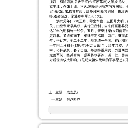
浙西，剪除两翼,后攻平江(今江苏苏州)之策,命徐
克平江，俘张士诚。不久,迫降割据浙东的方国珍。
定“先取山东,撤其屏蔽；旋师河南,断其羽翼；拔潼
略,遂命徐达、常遇春率军25万北征。
洪武元年(1368)正月，即皇帝位，立国号大明，
关，由皇帝亲掌兵权。实行卫所制，自京师至郡县
达22年的明初统一战争。五月，亲至汴梁(今河南开
定西北。又遣师南下，相继平定福建、两广。继而
年，平辽东。至二十二年，基本统一全国。在此期间
一年闰五月初十(1398年6月24日)病卒，终年7
中，巧择战机，各个击破。每战持重用兵，力避两面
完善军制，练兵育将，强调将领要识、谋、仁、勇
对后世有较大影响。(见明太祖朱元璋的军事思想) (
上一主题：
成吉思汗
下一主题：
努尔哈赤