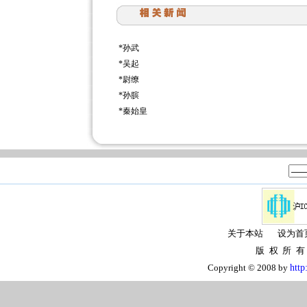
*
孙武
*
吴起
*
尉缭
*
孙膑
*
秦始皇