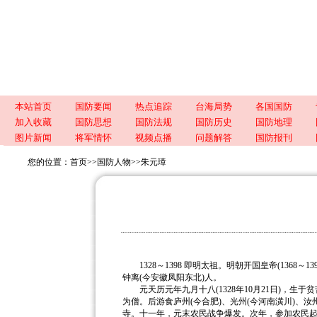
本站首页
国防要闻
热点追踪
台海局势
各国国防
加入收藏
国防思想
国防法规
国防历史
国防地理
图片新闻
将军情怀
视频点播
问题解答
国防报刊
您的位置：
首页
>>
国防人物
>>
朱元璋
1328～1398 即明太祖。明朝开国皇帝(1368～
钟离(今安徽凤阳东北)人。
元天历元年九月十八(1328年10月21日)，生于
为僧。后游食庐州(今合肥)、光州(今河南潢川)、
汝
寺。十一年，元末农民战争爆发。次年，参加农民