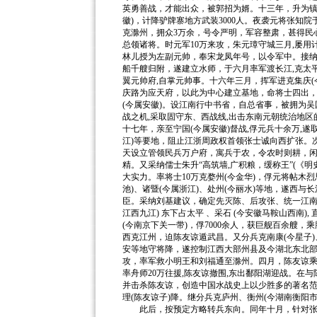
英勇善战，才能出众，被郭招为婿。十三年，升为镇
徽)，计降驴牌寨地方武装3000人。夜袭元将张知
克滁州，拥众3万余，号令严明，军容整肃，甚得民心
总领诸将。时元军10万来攻，朱元璋守城三月,屡用
林儿授为左副元帅，奉宋龙凤年号，以令军中。接
船千艘归附，遂建立水师，于六月率军渡长江,克太平
翼元帅府,自掌元帅事。十六年三月，挥军进克集庆(
庆路为应天府，以此为中心建立基地，命将士四出，
(今属安徽)。设江南行中书省，自总省事，被拥为
战之机,采取固守东、西战线,出击东南元朝统治地
十七年，亲至宁国(今属安徽)督战,俘元兵十余万,遂
江)等要地，阻止江浙周政权首领张士诚向西扩张。
天设立管领民兵万户府，寓兵于农，令农时则耕，
精。又采纳儒士朱升“高筑墙,广积粮，缓称王”(《明
大实力。率将士10万克婺州(今金华)，俘元将帖木
池)、诸暨(今属浙江)、处州(今丽水)等地，遂西
臣。采纳刘基建议，确定先灭陈、后攻张、统一江南
江西九江) 东下占太平 、采石 (今安徽马鞍山西南
(今南京下关一带)，俘7000余人，获巨舰百余艘，乘
西克江州，迫陈友谅遁武昌。又分兵克南康(今星子)、
安等地守将降，遂控制江西大部州县及今湖北东北部
攻，率军救小明王和刘福通至滁州。四月，陈友谅乘虚
率舟师20万往援,陈友谅撤围,东出鄱阳湖迎战。在与
并击杀陈友谅，创造中国水战史上以少胜多的著名范
理(陈友谅子)降。继分兵克庐州、衡州(今湖南衡阳
此后，按预定方略转兵东向。同年十月，针对张士