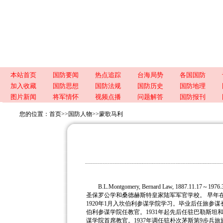
本站首页
国防要闻
热点追踪
台海局势
各国国防
加入收藏
国防思想
国防法规
国防历史
国防地理
图片新闻
将军情怀
视频点播
问题解答
国防报刊
您的位置：
首页
>>
国防人物
>>
蒙歌马利
B.L.Montgomery, Bernard Law, 1887
圣保罗公学和桑德赫斯特皇家陆军军官学校。
早年
1920年1月入坎伯利参谋学院学习。毕业后任旅参谋长
伯利参谋学院任教官。1931年起先后任驻巴勒斯坦和
谋学院首席教官。1937年调任驻朴次茅斯第9步兵旅旅