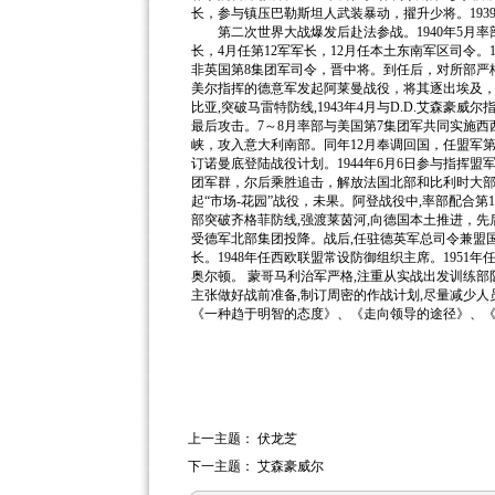
长，参与镇压巴勒斯坦人武装暴动，擢升少将。193
第二次世界大战爆发后赴法参战。1940年5月率部
长，4月任第12军军长，12月任本土东南军区司令。1
非英国第8集团军司令，晋中将。到任后，对所部严格
美尔指挥的德意军发起阿莱曼战役，将其逐出埃及，
比亚,突破马雷特防线,1943年4月与D.D.艾森豪
最后攻击。7～8月率部与美国第7集团军共同实施西
峡，攻入意大利南部。同年12月奉调回国，任盟军第
订诺曼底登陆战役计划。1944年6月6日参与指挥盟
团军群，尔后乘胜追击，解放法国北部和比利时大部
起“市场-花园”战役，未果。阿登战役中,率部配合第1
部突破齐格菲防线,强渡莱茵河,向德国本土推进，先
受德军北部集团投降。战后,任驻德英军总司令兼盟国
长。1948年任西欧联盟常设防御组织主席。1951
奥尔顿。 蒙哥马利治军严格,注重从实战出发训练
主张做好战前准备,制订周密的作战计划,尽量减少
《一种趋于明智的态度》、《走向领导的途径》、《战
上一主题：
伏龙芝
下一主题：
艾森豪威尔