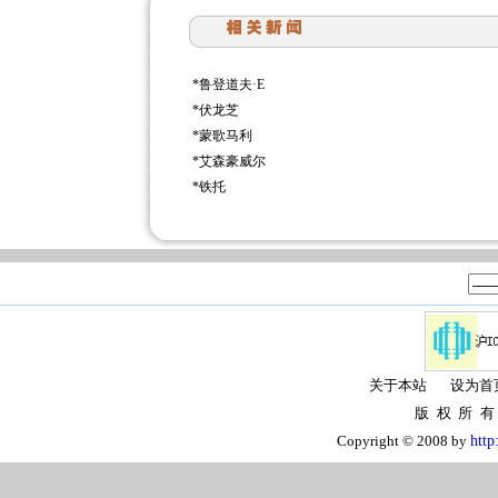
*
鲁登道夫·E
*
伏龙芝
*
蒙歌马利
*
艾森豪威尔
*
铁托