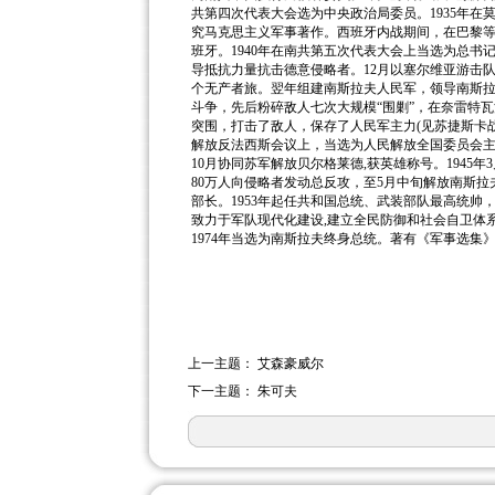
共第四次代表大会选为中央政治局委员。1935年在
究马克思主义军事著作。西班牙内战期间，在巴黎
班牙。1940年在南共第五次代表大会上当选为总书记
导抵抗力量抗击德意侵略者。12月以塞尔维亚游击队
个无产者旅。翌年组建南斯拉夫人民军，领导南斯
斗争，先后粉碎敌人七次大规模“围剿”，在奈雷特
突围，打击了敌人，保存了人民军主力(见苏捷斯卡战役
解放反法西斯会议上，当选为人民解放全国委员会主席
10月协同苏军解放贝尔格莱德,获英雄称号。1945
80万人向侵略者发动总反攻，至5月中旬解放南斯
部长。1953年起任共和国总统、武装部队最高统帅
致力于军队现代化建设,建立全民防御和社会自卫体
1974年当选为南斯拉夫终身总统。著有《军事选集》
上一主题：
艾森豪威尔
下一主题：
朱可夫