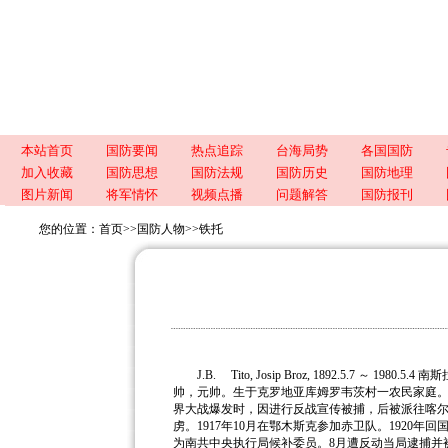
本站首页
国防要闻
热点追踪
台海局势
各国国防
加入收藏
国防思想
国防法规
国防历史
国防地理
图片新闻
将军情怀
视频点播
问题解答
国防报刊
您的位置：
首页
>>
国防人物
>>
铁托
J.B. Tito, Josip Broz, 1892.5.7 
帅，元帅。
生于克罗地亚库姆罗韦茨村一农民家庭。
界大战爆发时，因进行反战宣传被捕，后被派往喀尔巴
虏。1917年10月在鄂木斯克参加赤卫队。1920年回
为南共中央执行局候补委员。8月遭反动当局逮捕并被