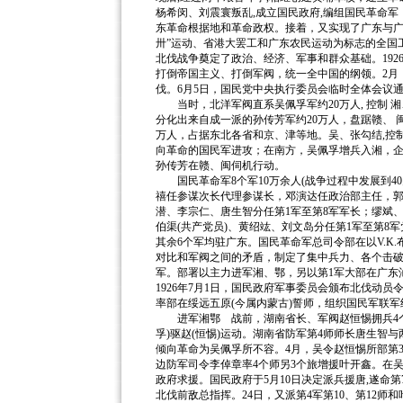
杨希闵、刘震寰叛乱,成立国民政府,编组国民革命
东革命根据地和革命政权。接着，又实现了广东与广
卅”运动、省港大罢工和广东农民运动为标志的全国
北伐战争奠定了政治、经济、军事和群众基础。192
打倒帝国主义、打倒军阀，统一全中国的纲领。2月
伐。6月5日，国民党中央执行委员会临时全体会议
当时，北洋军阀直系吴佩孚军约20万人, 控制 
分化出来自成一派的孙传芳军约20万人，盘踞赣、 闽
万人，占据东北各省和京、津等地。吴、张勾结,控
向革命的国民军进攻；在南方，吴佩孚增兵入湘，
孙传芳在赣、闽伺机行动。
国民革命军8个军10万余人(战争过程中发展到4
禧任参谋次长代理参谋长，邓演达任政治部主任，
潜、李宗仁、唐生智分任第1军至第8军军长；缪斌、李
伯渠(共产党员)、黄绍竑、刘文岛分任第1军至第8
其余6个军均驻广东。国民革命军总司令部在以V.K
对比和军阀之间的矛盾，制定了集中兵力、各个击
军。部署以主力进军湘、鄂，另以第1军大部在广东
1926年7月1日，国民政府军事委员会颁布北伐动员
率部在绥远五原(今属内蒙古)誓师，组织国民军联军约
进军湘鄂 战前，湖南省长、军阀赵恒惕拥兵4个师
孚)驱赵(恒惕)运动。湖南省防军第4师师长唐生
倾向革命为吴佩孚所不容。4月，吴令赵恒惕所部第
边防军司令李倬章率4个师另3个旅增援叶开鑫。在
政府求援。国民政府于5月10日决定派兵援唐,遂命第
北伐前敌总指挥。24日，又派第4军第10、第12师