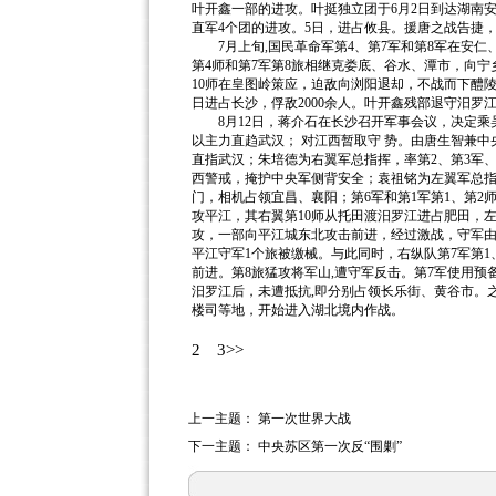
叶开鑫一部的进攻。叶挺独立团于6月2日到达湖南
直军4个团的进攻。5日，进占攸县。援唐之战告捷
7月上旬,国民革命军第4、第7军和第8军在安仁、
第4师和第7军第8旅相继克娄底、谷水、潭市，向宁
10师在皇图岭策应，迫敌向浏阳退却，不战而下醴陵
日进占长沙，俘敌2000余人。叶开鑫残部退守汨罗
8月12日，蒋介石在长沙召开军事会议，决定乘吴
以主力直趋武汉； 对江西暂取守 势。由唐生智兼中央
直指武汉；朱培德为右翼军总指挥，率第2、第3军、独
西警戒，掩护中央军侧背安全；袁祖铭为左翼军总指
门，相机占领宜昌、襄阳；第6军和第1军第1、第2师
攻平江，其右翼第10师从托田渡汨罗江进占肥田，
攻，一部向平江城东北攻击前进，经过激战，守军
平江守军1个旅被缴械。与此同时，右纵队第7军第
前进。第8旅猛攻将军山,遭守军反击。第7军使用
汨罗江后，未遭抵抗,即分别占领长乐街、黄谷市。之
楼司等地，开始进入湖北境内作战。
2
3>>
上一主题：
第一次世界大战
下一主题：
中央苏区第一次反“围剿”