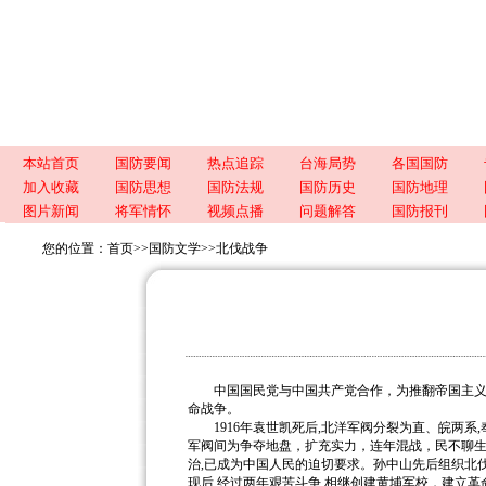
本站首页
国防要闻
热点追踪
台海局势
各国国防
加入收藏
国防思想
国防法规
国防历史
国防地理
图片新闻
将军情怀
视频点播
问题解答
国防报刊
您的位置：
首页
>>
国防文学
>>
北伐战争
中国国民党与中国共产党合作，为推翻帝国主义支持
命战争。
1916年袁世凯死后,北洋军阀分裂为直、皖两系
军阀间为争夺地盘，扩充实力，连年混战，民不聊生
治,已成为中国人民的迫切要求。孙中山先后组织北伐,
现后,经过两年艰苦斗争,相继创建黄埔军校，建立