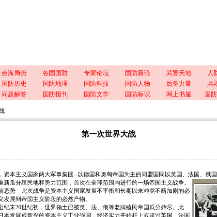
台海局势
各国国防
专家论坛
国防新论
武警天地
人
国防历史
国防地理
国防科技
国防人物
后备力量
兵
问题解答
国防报刊
国防文学
国防标识
网上书屋
国防
战
第一次世界大战
8年，资本主义国家两大军事集团--以德国和奥匈帝国为主的同盟国同以英国、法国、俄
重新瓜分殖民地和势力范围，首次在全球范围内进行的一场帝国主义战争。
态势 此次战争是资本主义国家发展不平衡和长期以来冲突不断加剧的必
义发展到帝国主义阶段的必然产物。
纪末20世纪初，世界领土已被英、法、俄等老牌殖民帝国瓜分殆尽。此
日本发展成新兴的资本主义工业强国，经济实力开始赶上或超过英国、法国