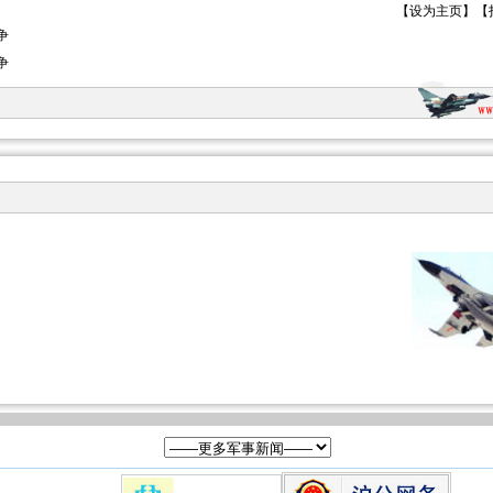
【
设为主页
】【
争
争