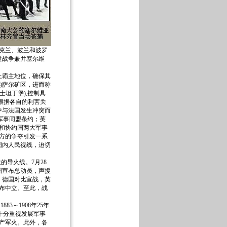
乌克兰、波兰和波罗
过战争兼并塞尔维
霸主地位，确保其
的萨尔矿区，进而称
坦丁堡),控制具
根据各自的利害关
中与法国发生冲突而
的军事同盟条约；英
国和协约国两大军事
双方的争夺引发一系
国内人民视线，迫切
的导火线。7月28
国宣布总动员，声援
，德国对比宣战，英
宣布中立。至此，战
3～1908年25年
国十分重视发展军事
生产军火。此外，各