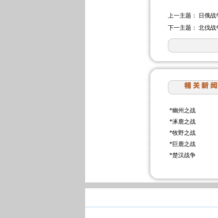
上一主题：
日俄战
下一主题：
北伐战
*
幽州之战
*
涿鹿之战
*
牧野之战
*
巨鹿之战
*
楚汉战争