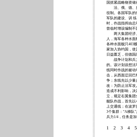
国抓紧战略物资储
法、俄、德、奥通
役制。各国军队的
军队的建设、训 
时，作战指挥由总
曾临时增设编制不
两大集团经济、军事
人，海军各种水面舰
各种水面舰只403
家加入协约国，使
日益匮乏，但德国
战争计划和兵力部
的。该计划设想法
线同时作战的被动
击，从西面迂回巴
争；东线先以少量兵
改：为防止法军攻
造成不利影响，决
立，规定右翼集团
舰队作战，首先以
上交通线；在波罗
3个集群：“A梯队
兵力1/4，任务是
1
2
3
4
5