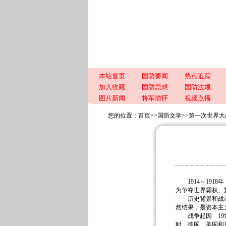
本站首页
国防要闻
热点追踪
加入收藏
国防思想
国防法规
图片新闻
将军情怀
视频点播
您的位置：
首页
>>
国防文学
>>
第一次世界大
1914～191
为争夺世界霸权、
历史背景和战前
然结果，是资本主
战争起因 19世
时，德国、美国和