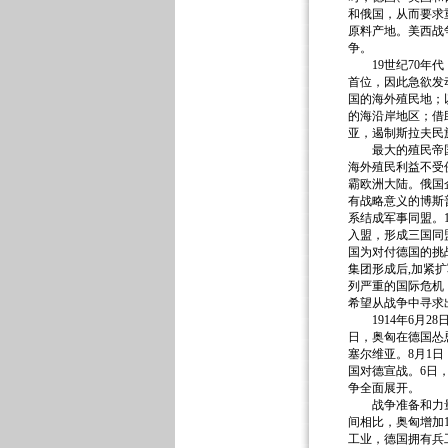
和俄国，从而要求
原料产地。美西战
争。
19世纪70年代
首位，因此急欲发
国的海外殖民地；
的海沿岸地区；借
亚，遏制斯拉夫民
最大的殖民帝国英
海外殖民利益不受
霸欧洲大陆。俄国
有战略意义的博斯
系结成军事同盟。
入盟，形成三国同盟
国为对付德国的挑战
集团形成后,加紧扩
列严重的国际危机
希望从战争中寻求
1914年6月2
日，奥匈在德国怂
塞尔维亚。8月1
国对德宣战。6日
争全面展开。
战争准备和力量对比
间相比，奥匈增加1
工业，德国拥有兵工