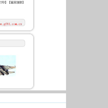
打印
】【
返回顶部
】