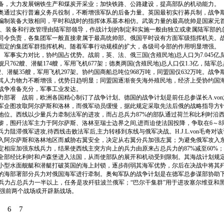
备，大力发展钢铁生产和煤炭开采业；加快铁路、公路建设，提高部队的机动能力。
过实行普遍义务兵役制，不断增强军队的后备力量。英国最初实行募兵制，战争期
编制装备大致相同，平时和战时的指挥体系基本相仿。武装力量的最高统帅是国家元首 (
练、装备和行政管理由陆军部领导，作战计划的制定和实施一般由独立或隶属陆军部的
司令负责，各集团军一般直接隶属于最高统帅部。俄国平时设有方面军级指挥机关。
固定的集团军群指挥机构。随着军事行动规模的扩大，各级司令部的作用明显增强。
实力对比，协约国占优势。战前，英、法、俄三国(含殖民地)总人口为7.045亿,陆军
只762艘、潜艇174艘，军用飞机677架；德奥两国(含殖民地)总人口仅1.3亿，陆军总
艘、潜艇35艘，军用飞机297架。协约国商船总吨位968万吨，同盟国仅632万吨。战
其人力物力不断增强，优势日趋明显；同盟国逐渐丧失海外殖民地，经济上受协约国
战争准备充分，军事工业发达。
署 战前，欧洲各国精心制订了战争计划。德国的战争计划是前任总参谋长A.von施
军企图攻取阿尔萨斯和洛林，而俄军动员缓慢，据此规定采取先法后俄的战略指导方
地位。西线以少量兵力牵制法军的进攻，而占总兵力87%的部队通过荷兰和比利时沿
黎，围歼法军主力于阿尔萨斯、洛林至瑞士边界之间,进而迫使法国投降，争取在6～8
力阻滞俄军进攻,待西线击败法军后,主力转移到东线与俄军决战。H.J.L.von毛奇对
入阿尔萨斯和洛林地区而威胁右翼安全，决定从右翼分兵加强左翼；为避免俄军攻入
定相应加强东线兵力，结果使西线主突方向上的兵力由原来占总兵力的87%减至60%
全部经比利时和卢森堡进入法国，从而使部队的展开和机动受到限制。其海战计划规
小型水面舰艇和潜艇打破英国的海上封锁，逐步削弱其海军优势，尔后在决战中将其
的海部署部分兵力对俄国海军进行牵制。奥匈军队的战争计划是在德军总参谋部协助
”兵力占总兵力一半以上，任务是攻歼驻波兰俄军；“巴尔干集群”用于进攻塞尔维亚和黑
加强前两个战场或开辟新战场。
6
7