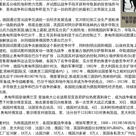
重新瓜分殖民地和势力范围，并试图以战争手段开辟和夺取新的投资场所与
争、英布战争和日俄战争即是为了这一目的而进行的最初三次帝国主义战
，德国通过普法战争完成统一后经济发展迅速，至20世纪初工业生产居欧洲
动一场新的战争，彻底击败法国，巩固其对阿尔萨斯和洛林的占领并夺取法
以武力战胜英国,确立海上霸权,进而瓜分其广大殖民地；削弱俄国的军事实力，夺取
助奥匈帝国争夺巴尔干，置土耳其和保加利亚于自己的控制之下。奥匈帝国则试图通
族解放运动，伙同德国将俄国势力逐出巴尔干。
国试图通过战争击败德国这个新的竞争对手，同时削弱法国和俄国，以保持其海上
侵犯。法国试图对德国发动一场复仇战争，收复被占领的阿尔萨斯和洛林，夺取德国
企图阻止奥匈帝国在巴尔干的扩张，以巩固其对该地区的控制,同时占领伊斯坦布尔(君士
普鲁斯海峡和达达尼尔海峡。各国为了在争夺霸权、瓜分世界的角逐中击败竞争对手,
1879年，德国与奥匈帝国结成针对法、俄的军事同盟；1882年，意大利因在北非扩张
,简称同盟国(见《德奥意三国同盟条约》)。1892 年，俄国和法国签署与之相对抗
先后于1904年和1907年与法、俄签署协定,形成英法俄三国协约,简称协约国。同盟
军备战,争夺战略要地。巴尔干地区和地中海沿岸成为争夺的焦点。1905～1913年，
，并导致意土战争和巴尔干战争的爆发。各国统治集团为摆脱周期性经济危机，转移
出路。
8日，奥匈帝国皇储弗兰茨·斐迪南大公在波斯尼亚首府萨拉热窝遇刺身亡，成为战争爆发
恿下对塞尔维亚宣战，炮击塞首都贝尔格莱德，第一次世界大战正式爆发。30日，俄
日，德国对俄宣战，法国宣布总动员。3日，德国对法宣战。4日，比利时拒绝德军过境
，奥匈对俄宣战，塞尔维亚对德宣战。英、法分别于12日和13日对奥匈宣战。意大利
 为彻底战胜对方，各国加紧战争准备，增加军费开支。1908～1913年5年间与 188
2倍，意大利近15倍，法国3.2倍，俄国2.7倍，英国和德国分别增加30%和60%。各
厂近30家，18万人；法国29家，10万人；俄国20多家，8万人；英国各私营大厂均