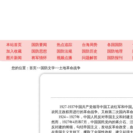
本站首页
国防要闻
热点追踪
台海局势
各国国防
加入收藏
国防思想
国防法规
国防历史
国防地理
图片新闻
将军情怀
视频点播
问题解答
国防报刊
您的位置：
首页
>>
国防文学
>>
土地革命战争
1927-1937中国共产党领导中国工农红军和
农民主政权而进行的革命战争。又称第二次国内革
1924～1927年，中国人民反对帝国主义和封
然而，1927年4月和7月，中国国民党内的蒋介石
反封建的纲领，勾结帝国主义，发动反革命政变，
在帝国主义支持下，攫取了全国性政权，建立起强