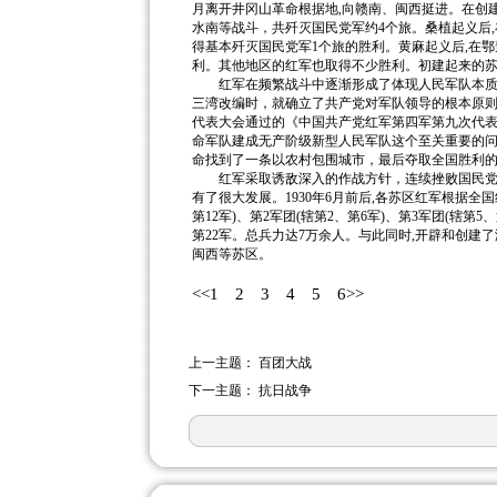
月离开井冈山革命根据地,向赣南、闽西挺进。在创
水南等战斗，共歼灭国民党军约4个旅。桑植起义后,
得基本歼灭国民党军1个旅的胜利。黄麻起义后,在鄂豫
利。其他地区的红军也取得不少胜利。初建起来的
红军在频繁战斗中逐渐形成了体现人民军队本质的建
三湾改编时，就确立了共产党对军队领导的根本原则,
代表大会通过的《中国共产党红军第四军第九次代表
命军队建成无产阶级新型人民军队这个至关重要的
命找到了一条以农村包围城市，最后夺取全国胜利
红军采取诱敌深入的作战方针，连续挫败国民党军
有了很大发展。1930年6月前后,各苏区红军根据全
第12军)、第2军团(辖第2、第6军)、第3军团(辖第5、
第22军。总兵力达7万余人。与此同时,开辟和创
闽西等苏区。
<<1
2
3
4
5
6>>
上一主题：
百团大战
下一主题：
抗日战争