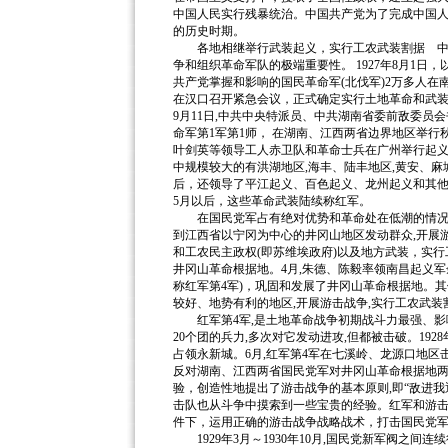
中国人民实行残暴统治。中国共产党为了完成中国
的历史时期。
各地相继举行武装起义，实行工农武装割据 中国
争和组织革命军队的极端重要性。 1927年8月1
共产党掌握和影响的国民革命军(北伐军)2万多人在
在汉口召开紧急会议，正式确定实行土地革命和武
9月11日,中共中央特派员、中共湖南省委前敌委
命军第1军第1师， 在湖南、江西两省边界地区举行
叶剑英等领导工人赤卫队和革命士兵在广州举行起义。
中规模较大的有洪湖地区,海丰、陆丰地区,黄安、
后，还领导了平江起义、百色起义、龙州起义和其他
5月以后，这些革命武装陆续称红军。
在国民党军占有绝对优势和革命处在低潮的情况下，
到江西省以宁冈为中心的井冈山地区发动群众,开展
和工农民主政权(即苏维埃政府)以及地方武装，实行工
井冈山革命根据地。4月,朱德、陈毅率领南昌起义军
称红军第4军)，巩固和发展了井冈山革命根据地。
较好、地势有利的地区,开展游击战争,实行工农武装
红军第4军,是土地革命战争初期战斗力最强、影
20个团的兵力,多次对它发动进攻,但都被击破。192
占领永新城。6月,红军第4军在七溪岭、龙源口地区
反对湖南、江西两省国民党军对井冈山革命根据地两
验，创造性地提出了游击战争的基本原则,即“敌进我
击队也从斗争中摸索到一些宝贵的经验。红军和游
件下，运用正确的游击战争战略战术，打击国民党
1929年3月～1930年10月,国民党新军阀之间连