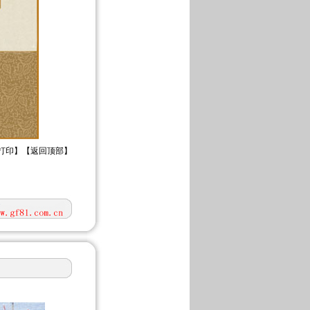
打印
】【
返回顶部
】