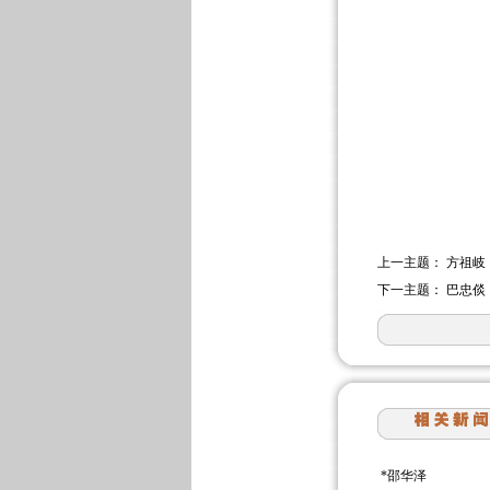
上一主题：
方祖岐
下一主题：
巴忠倓
*
邵华泽