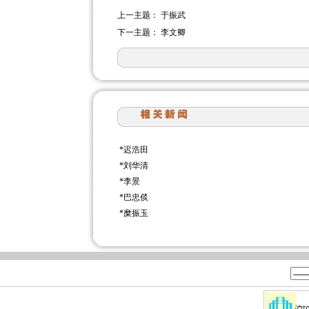
上一主题：
于振武
下一主题：
李文卿
*
迟浩田
*
刘华清
*
李景
*
巴忠倓
*
糜振玉