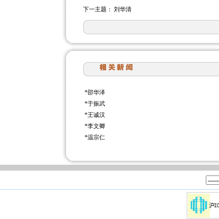
下一主题：
刘华清
*
邵华泽
*
于振武
*
王诚汉
*
李文卿
*
温宗仁