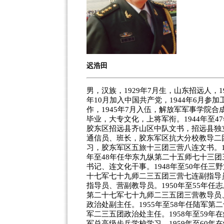
迟浩田
男，汉族，1929年7月生，山东招远人，19
年10月加入中国共产党，1944年6月参加
作，1945年7月入伍，解放军军事学院合
毕业，大专文化，上将军衔。1944年至4
胶东区招远县齐山区中队文书，招远县独
通信员、班长，胶东军区抗大分校教导二
习，胶东军区五旅十三团三营八连文书。19
年至48年任华东九纵第二十五师七十三团
书记、连文化干事。1948年至50年任三
十七军七十九师二三五团三营七连副指导
指导员、营副教导员。1950年至55年任
第二十七军七十九师二三五团三营教导员
政治处副主任。1955年至58年任陆军第
军二三五团政治处主任。1958年至59年
军总高级步兵学校学习。1959年至60年