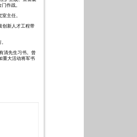
金门作战。
究室主任。
技创新人才工程带
衔。
有清先生习书。曾
加重大活动将军书