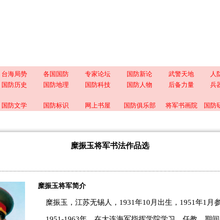
台海局势
各国国防
专家论坛
国防新论
武警天地
人
国防历史
国防地理
国防科技
国防人物
后备力量
兵
国防文学
国防标识
网上书屋
国防俱乐部
将军书画院
国防
糜振玉将军书法作品选
糜振玉将军简介
糜振玉，江苏无锡人，1931年10月出生，1951年1
1951-1963年，在大连海军指挥学院学习、任教。期