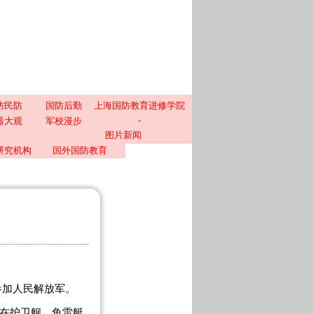
防民防
国防后勤
上海国防教育进修学院
-
器大观
军校漫步
图片新闻
研究机构
国外国防教育
月参加人民解放军。
间在护卫舰、鱼雷艇