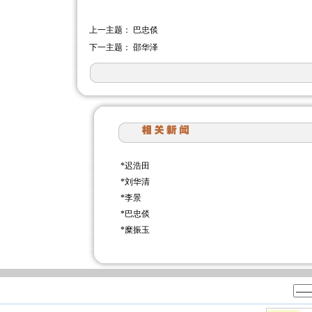
上一主题：
巴忠倓
下一主题：
邵华泽
*
迟浩田
*
刘华清
*
李景
*
巴忠倓
*
糜振玉