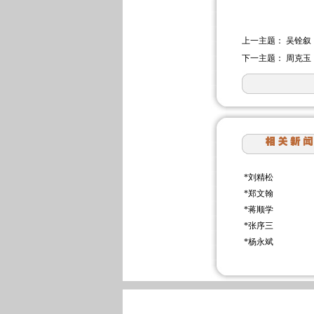
上一主题：
吴铨叙
下一主题：
周克玉
*
刘精松
*
郑文翰
*
蒋顺学
*
张序三
*
杨永斌