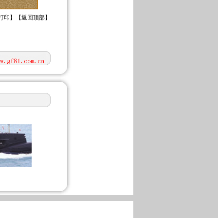
打印
】【
返回顶部
】